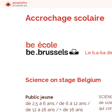
Accrochage scolaire
Le b.a-ba de
Science on stage Belgium
Public jeune
SCIENCE
de scie
de 2,5 à 6 ans
de 6 à 12 ans
qui com
de 12 à 16 ans
+ de 16 ans