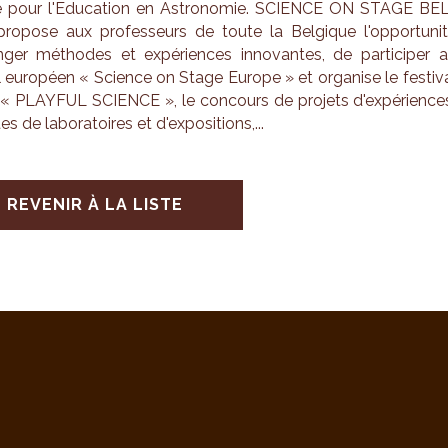
 pour l'Edu­ca­tion en Astro­no­mie. SCIENCE ON STAGE BE
o­pose aux pro­fes­seurs de toute la Bel­gique l'op­por­tu­ni
­ger méthodes et expé­riences inno­vantes, de par­ti­ci­per 
val euro­péen « Science on Stage Europe » et orga­nise le fes­ti­v
« PLAY­FUL SCIENCE », le concours de pro­jets d'ex­pé­rience
tes de labo­ra­toires et d'ex­po­si­tions,...
REVENIR À LA LISTE