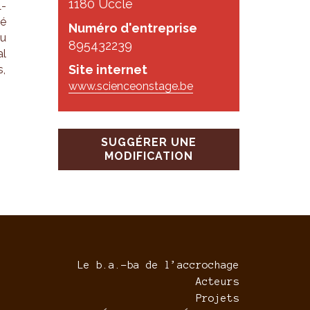
1180 Uccle
L­
té
Numéro d'entreprise
au
895432239
al
Site internet
s,
www.scienceonstage.be
SUGGÉRER UNE
MODIFICATION
Le b.a.-ba de l’accrochage
Acteurs
Projets