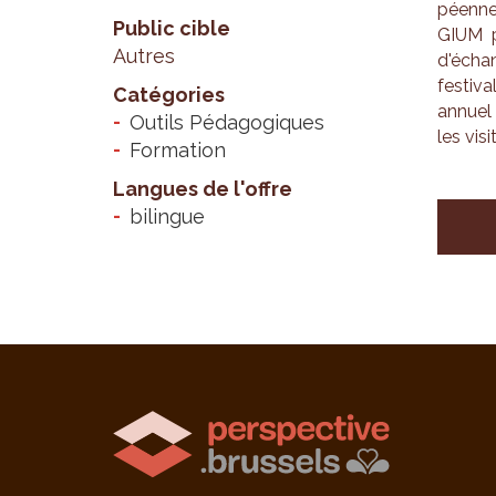
péenne
Public cible
GIUM pr
Autres
d'échan
fes­ti­
Catégories
annuel 
Outils Pédagogiques
les visi
Formation
Langues de l'offre
bilingue