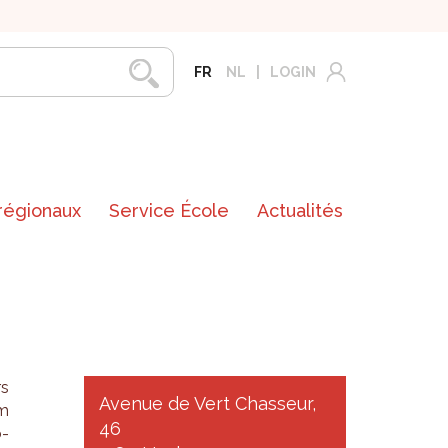
FR
NL
LOGIN
 régionaux
Service École
Actualités
rs
Avenue de Vert Chasseur,
um
46
o­