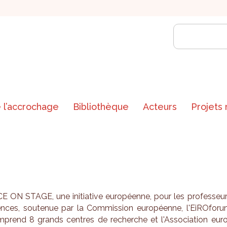
 l’accrochage
Bibliothèque
Acteurs
Projets
 ON STAGE, une ini­tia­tive euro­péenne, pour les pro­fes­seu
nces, sou­te­nue par la Com­mis­sion euro­péenne, l'Ei­RO­fo­r
­prend 8 grands centres de recherche et l'As­so­cia­tion eur