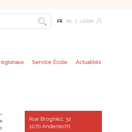
FR
NL
LOGIN
 régionaux
Service École
Actualités
é­
Rue Brogniez, 32
le
1070 Anderlecht
e.