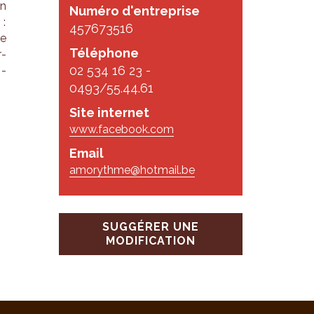
un
Numéro d'entreprise
 :
457673516
de
Téléphone
r­
02 534 16 23 -
p­
0493/55.44.61
Site internet
www.facebook.com
Email
amorythme@hotmail.be
SUGGÉRER UNE
MODIFICATION