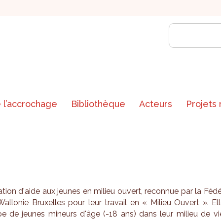
 l’accrochage
Bibliothèque
Acteurs
Projets
a­tion d'aide aux jeunes en milieu ouvert, recon­nue par la Féd
 Wal­lo­nie Bruxelles pour leur tra­vail en « Milieu Ouvert ». El
pe de jeunes mineurs d'âge (-18 ans) dans leur milieu de vi