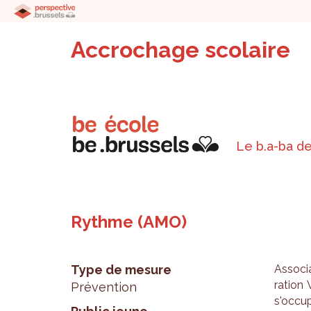
Accrochage scolaire
Le b.a-ba de
Rythme (AMO)
Type de mesure
Asso­ci
ra­tion
Prévention
s'oc­cu