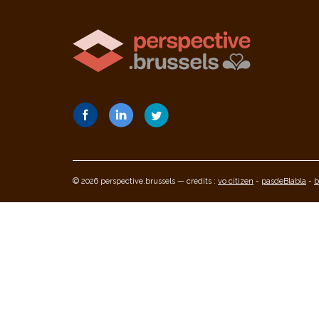
© 2026 perspective.brussels — credits :
vo citizen
-
pasdeBlabla
-
b