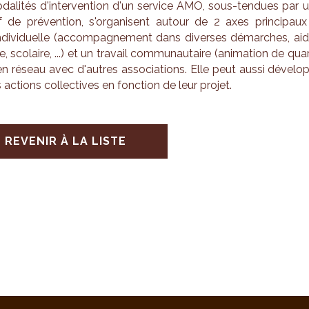
a­li­tés d'in­ter­ven­tion d'un ser­vice AMO, sous-ten­dues par 
if de pré­ven­tion, s'or­ga­nisent autour de 2 axes prin­ci­paux
indi­vi­duelle (accom­pa­gne­ment dans diverses démarches, ai
ue, sco­laire, ...) et un tra­vail com­mu­nau­taire (ani­ma­tion de qua
..) en réseau avec d'autres asso­cia­tions. Elle peut aussi déve­lo
actions col­lec­tives en fonc­tion de leur pro­jet.
REVENIR À LA LISTE