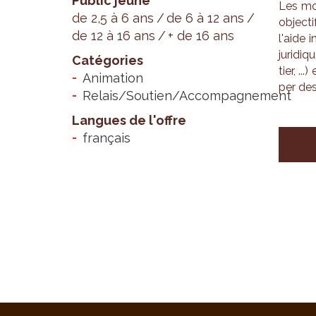
Public jeune
Les mod
de 2,5 à 6 ans
de 6 à 12 ans
objec­t
de 12 à 16 ans
+ de 16 ans
l'aide 
juri­diq
Catégories
tier, .
Animation
per des 
Relais/Soutien/Accompagnement
Langues de l'offre
français