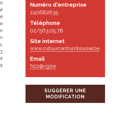
es
Numéro d'entreprise
ur
240682635
de
Téléphone
ne
02/563.05.78
un
um
Site internet
s.
www.cultuurcentrumbrussel.be
53
et
Email
et
N22@vg.be
SUGGÉRER UNE
MODIFICATION