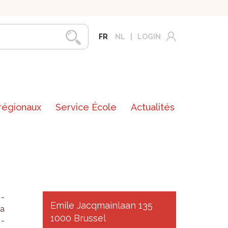
FR
NL
LOGIN
 régionaux
Service École
Actualités
m­
Emile Jacqmainlaan 135
La
1000 Brussel
m­