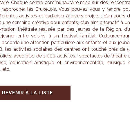
taire. Chaque centre com­mu­nau­taire mise sur des ren­contr
 rap­pro­cher les Bruxel­lois. Vous pou­vez vous y rendre po
f­fé­rentes acti­vi­tés et par­ti­ci­per à divers pro­jets : d’un cours 
 une semaine créa­tive pour enfants, d’un film alter­na­tif à u
en­ta­tion théâ­trale réa­li­sée par des jeunes de la Région, d’
éjeu­ner entre voi­sins à un fes­ti­val fami­lial. Cultuur­cen­tr
l accorde une atten­tion par­ti­cu­lière aux enfants et aux jeune
, les acti­vi­tés sco­laires des centres ont tou­ché près de 
­liers, avec plus de 1 000 acti­vi­tés : spec­tacles de théâtre 
e, édu­ca­tion artis­tique et envi­ron­ne­men­tale, musique 
 etc.
REVENIR À LA LISTE