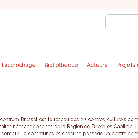
 l’accrochage
Bibliothèque
Acteurs
Projets
­cen­trum Brus­sel est le réseau des 22 centres cultu­rels co
taires néer­lan­do­phones de la Région de Bruxelles‑Capi­tale. 
 compte 19 com­munes et cha­cune pos­sède un centre co