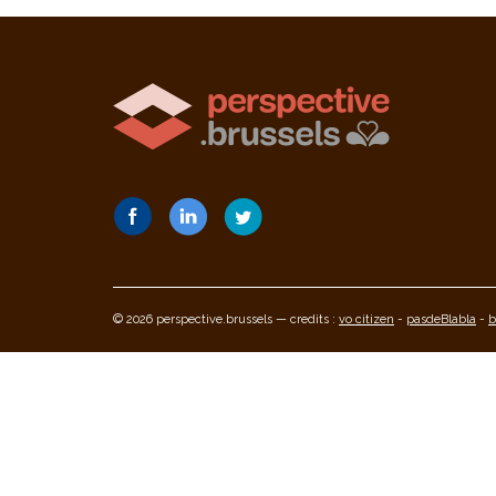
© 2026 perspective.brussels — credits :
vo citizen
-
pasdeBlabla
-
b