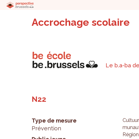
Accrochage scolaire
Le b.a-ba de
N22
Type de mesure
Cultuur
mu­nau­
Prévention
Région