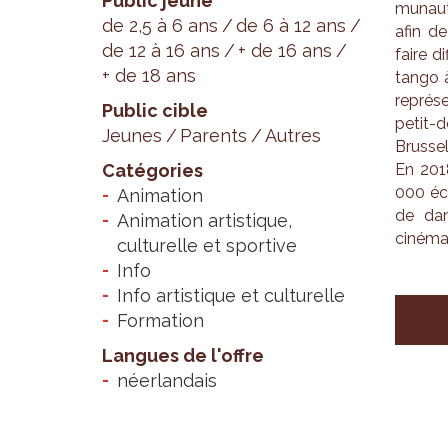
Public jeune
mu­nau­
de 2,5 à 6 ans
de 6 à 12 ans
afin de
de 12 à 16 ans
+ de 16 ans
faire di
+ de 18 ans
tango à
repré­s
Public cible
petit-d
Jeunes
Parents
Autres
Brus­se
Catégories
En 2018
000 éco
Animation
de dans
Animation artistique,
cinéma,
culturelle et sportive
Info
Info artistique et culturelle
Formation
Langues de l'offre
néerlandais