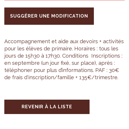
SUGGÉRER UNE MODIFICATION
Accom­pa­gne­ment et aide aux devoirs + acti­vi­tés
pour les élèves de pri­maire. Horaires : tous les
jours de 15h30 à 17h30. Condi­tions Ins­crip­tions :
en sep­tembre (un jour fixé, sur place), après :
télé­pho­ner pour plus d’in­for­ma­tions. PAF : 30€
de frais d'ins­crip­tion/famille + 135€/tri­mestre.
REVENIR À LA LISTE