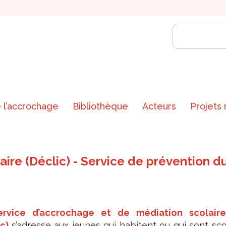
 l’accrochage
Bibliothèque
Acteurs
Projets
ire (Déclic) - Service de prévention 
er­vice d’ac­cro­chage et de média­tion sco­laire
c)
s’adresse aux jeunes qui habitent ou qui sont sco