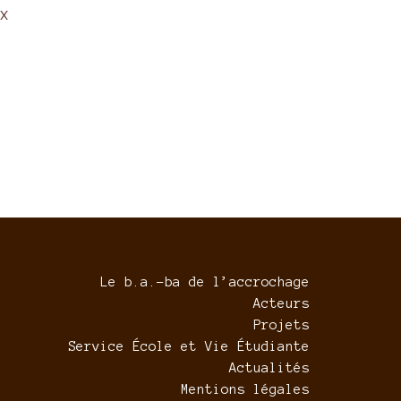
ux
Le b.a.-ba de l’accrochage
Acteurs
Projets
Service École et Vie Étudiante
Actualités
Mentions légales