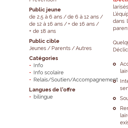
la­ri­
Public jeune
L’équ
de 2,5 à 6 ans
de 6 à 12 ans
dans l
de 12 à 16 ans
+ de 16 ans
parent
+ de 18 ans
Public cible
Quelq
Jeunes
Parents
Autres
Déclic
Catégories
Ac
Info
lair
Info scolaire
Relais/Soutien/Accompagnement
Int
sen
Langues de l'offre
bilingue
Sou
Ren
lai
exi