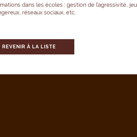
­ma­tions dans les écoles : ges­tion de l’agres­si­vité, je
­ge­reux, réseaux sociaux, etc.
REVENIR À LA LISTE