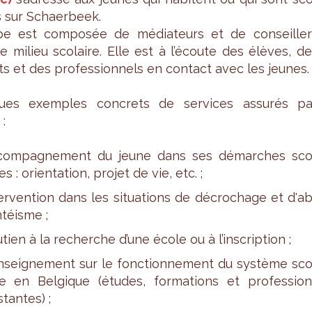
sés sur Schaer­beek.
ipe est com­po­sée de média­teurs et de conseiller
e milieu sco­laire. Elle est à l’écoute des élèves, d
s et des pro­fes­sion­nels en contact avec les jeunes.
ues exemples concrets de ser­vices assu­rés pa
 :
com­pa­gne­ment du jeune dans ses démarches sco
es : orien­ta­tion, pro­jet de vie, etc. ;
er­ven­tion dans les situa­tions de décro­chage et d'a
­téisme ;
­tien à la recherche d’une école ou à l’ins­crip­tion ;
­sei­gne­ment sur le fonc­tion­ne­ment du sys­tème sc
re en Bel­gique (études, for­ma­tions et pro­fes­sion
s­tantes) ;