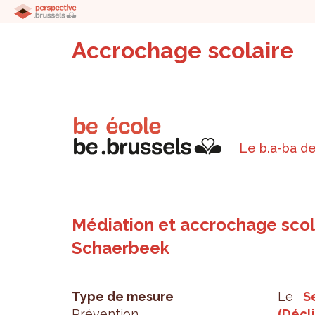
Accrochage scolaire
Le b.a-ba de
Médiation et accrochage scola
Schaerbeek
Type de mesure
Le
S
Prévention
(Décli