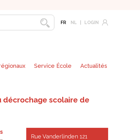
FR
NL
LOGIN
 régionaux
Service École
Actualités
du décrochage scolaire de
s
Rue Vanderlinden 121
­