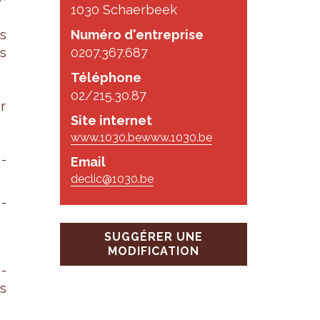
1030 Schaerbeek
s
Numéro d'entreprise
es
0207.367.687
Téléphone
02/215.30.87
r
Site internet
www.1030.be
www.1030.be
­
Email
declic@1030.be
b­
SUGGÉRER UNE
MODIFICATION
o­
s