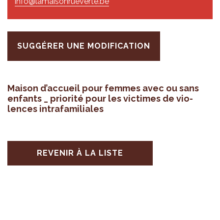
info@lamaisonrueverte.be
SUGGÉRER UNE MODIFICATION
Mai­son d’ac­cueil pour femmes avec ou sans
enfants _ prio­rité pour les vic­times de vio­
lences intra­fa­mi­liales
REVENIR À LA LISTE