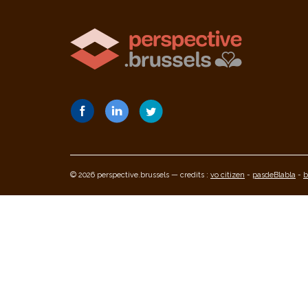
© 2026 perspective.brussels — credits :
vo citizen
-
pasdeBlabla
-
b