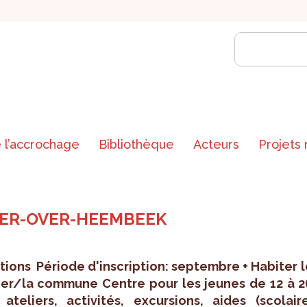
 l’accrochage
Bibliothèque
Acteurs
Projets
DER-OVER-HEEMBEEK
tions Période d'ins­crip­tion: sep­tembre + Habi­ter 
tier/la com­mune Centre pour les jeunes de 12 à 2
ate­liers, acti­vi­tés, excur­sions, aides (sco­laire