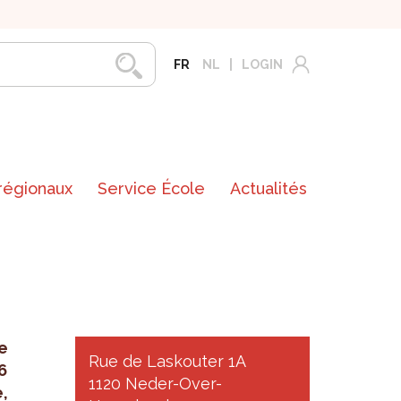
FR
NL
LOGIN
 régionaux
Service École
Actualités
le
Rue de Laskouter 1A
6
1120 Neder-Over-
,