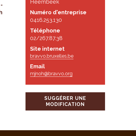
Heembeek
­
h
Numéro d'entreprise
0416.253.130
Téléphone
02/267.87.38
Site internet
bravvo.bruxelles.be
Email
mjnoh@bravvo.org
SUGGÉRER UNE
MODIFICATION