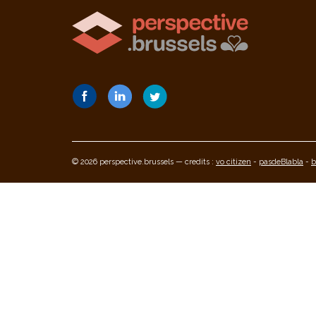
© 2026 perspective.brussels — credits :
vo citizen
-
pasdeBlabla
-
b