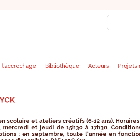
 l’accrochage
Bibliothèque
Acteurs
Projets
DYCK
en sco­laire et ate­liers créa­tifs (6-12 ans). Horaires
, mer­credi et jeudi de 15h30 à 17h30. Condi­tion
ip­tions : en sep­tembre, toute l'an­née en fonc­tio