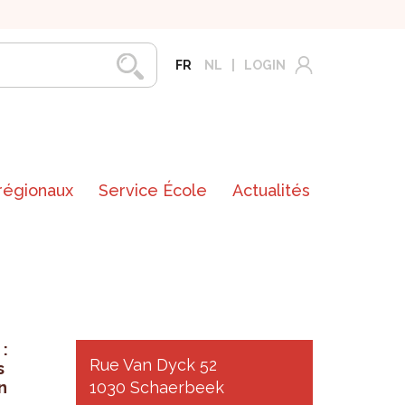
FR
NL
LOGIN
 régionaux
Service École
Actualités
 :
Rue Van Dyck 52
s
n
1030 Schaerbeek