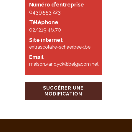
Numéro d'entreprise
0439.553.223
Téléphone
02/219.46.70
Site internet
extrascolaire-schaerbeek.be
Email
maison.vandyck@belgacom.net
SUGGÉRER UNE
MODIFICATION