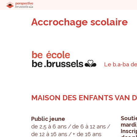
Accrochage scolaire
Le b.a-ba de
MAISON DES ENFANTS VAN 
Sou­ti
Public jeune
mardi
de 2,5 à 6 ans
de 6 à 12 ans
Ins­cr
de 12 à 16 ans
+ de 16 ans