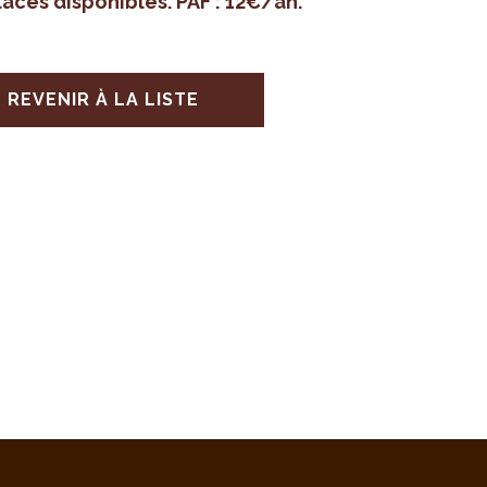
aces dis­po­nibles. PAF : 12€/an.
REVENIR À LA LISTE