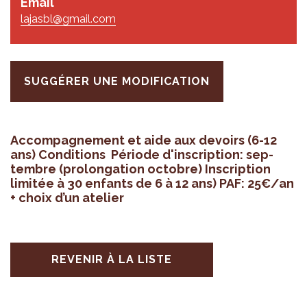
Email
lajasbl@gmail.com
SUGGÉRER UNE MODIFICATION
Accom­pa­gne­ment et aide aux devoirs (6-12
ans) Condi­tions Période d'ins­crip­tion: sep­
tembre (pro­lon­ga­tion octobre) Ins­crip­tion
limi­tée à 30 enfants de 6 à 12 ans) PAF: 25€/an
+ choix d’un ate­lier
REVENIR À LA LISTE