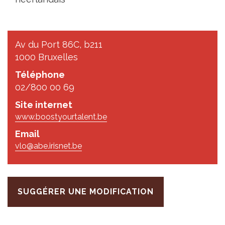
Av du Port 86C, b211
1000 Bruxelles
Téléphone
02/800 00 69
Site internet
www.boostyourtalent.be
Email
vlo@abe.irisnet.be
SUGGÉRER UNE MODIFICATION