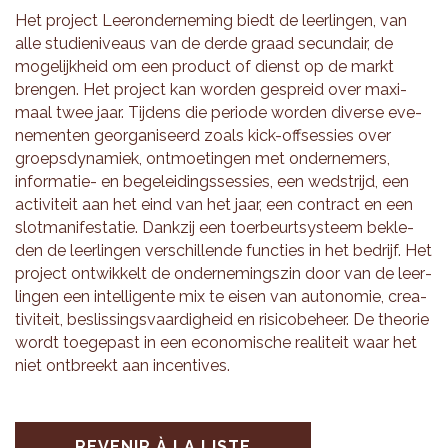
Het pro­ject Lee­ron­der­ne­ming biedt de leer­lin­gen, van
alle stu­die­ni­veaus van de derde graad secun­dair, de
moge­lij­kheid om een pro­duct of dienst op de markt
bren­gen. Het pro­ject kan wor­den ges­preid over maxi­
maal twee jaar. Tij­dens die per­iode wor­den diverse eve­
ne­men­ten geor­ga­ni­seerd zoals kick-off­ses­sies over
groeps­dy­na­miek, ont­moe­tin­gen met onder­ne­mers,
infor­ma­tie- en bege­lei­ding­sses­sies, een wed­strijd, een
acti­vi­teit aan het eind van het jaar, een contract en een
slot­ma­ni­fes­ta­tie. Dank­zij een toer­beurt­sys­teem bek­le­
den de leer­lin­gen ver­schil­lende func­ties in het bedrijf. Het
pro­ject ont­wik­kelt de onder­ne­ming­szin door van de leer­
lin­gen een intel­li­gente mix te eisen van auto­no­mie, crea­
ti­vi­teit, bes­lis­sing­svaar­di­gheid en risi­co­be­heer. De theo­rie
wordt toe­ge­past in een eco­no­mische rea­li­teit waar het
niet ont­breekt aan incen­tives.
REVENIR À LA LISTE