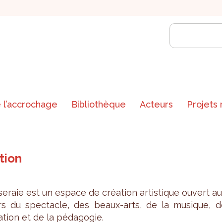
 l’accrochage
Bibliothèque
Acteurs
Projets
tion
e­raie est un espace de créa­tion artis­tique ouvert a
rs du spec­tacle, des beaux-arts, de la musique, d
a­tion et de la péda­go­gie.