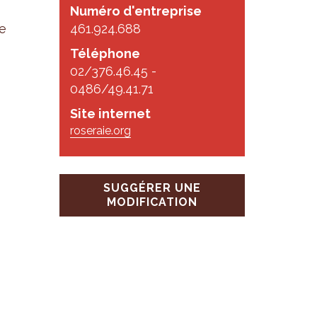
Numéro d'entreprise
re
461.924.688
Téléphone
02/376.46.45 -
0486/49.41.71
Site internet
roseraie.org
SUGGÉRER UNE
MODIFICATION