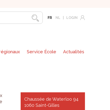
FR
NL
LOGIN
 régionaux
Service École
Actualités
ux
Chaussée de Waterloo 94
e
1060 Saint-Gilles