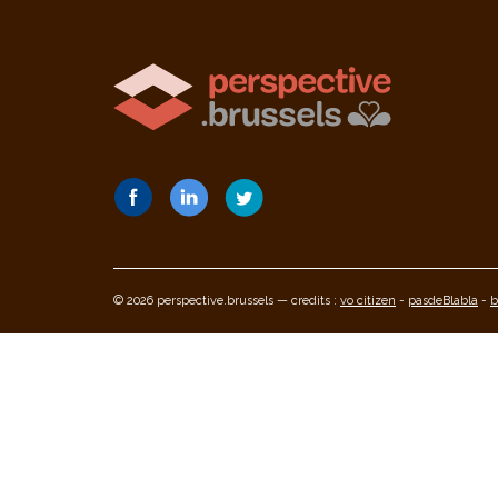
© 2026 perspective.brussels — credits :
vo citizen
-
pasdeBlabla
-
b