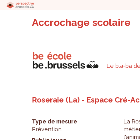
Accrochage scolaire
Le b.a-ba de
Roseraie (La) - Espace Cré-Ac
Type de mesure
La Ros
Prévention
métie
l'ani­m