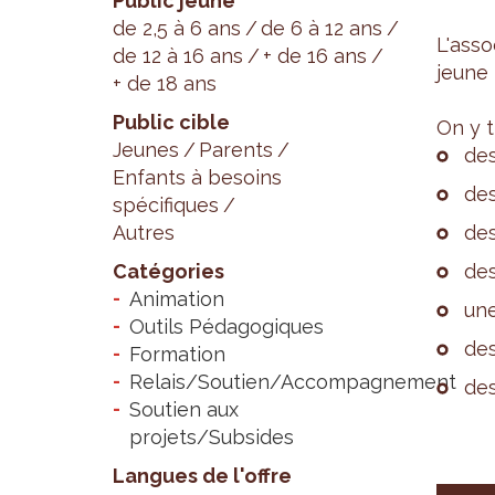
Public jeune
de 2,5 à 6 ans
de 6 à 12 ans
L'as­s
de 12 à 16 ans
+ de 16 ans
jeune 
+ de 18 ans
Public cible
On y 
Jeunes
Parents
des
Enfants à besoins
des
spécifiques
Autres
des
Catégories
des
Animation
une
Outils Pédagogiques
des
Formation
Relais/Soutien/Accompagnement
des
Soutien aux
projets/Subsides
Langues de l'offre