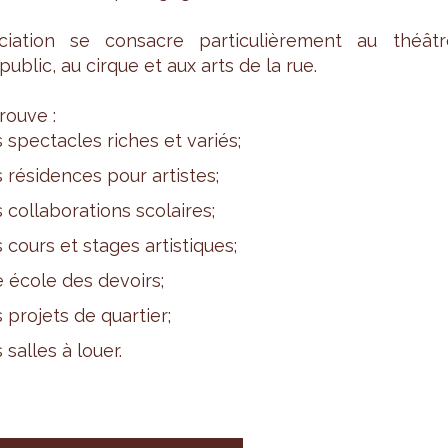
o­cia­tion se consacre par­ti­cu­liè­re­ment au théât
public, au cirque et aux arts de la rue.
trouve :
 spec­tacles riches et variés;
 rési­dences pour artistes;
 col­la­bo­ra­tions sco­laires;
 cours et stages artis­tiques;
 école des devoirs;
 pro­jets de quar­tier;
 salles à louer.