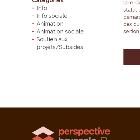
Catégories
laire. 
Info
sta­tut 
Info sociale
démarch
Animation
des qua
Animation sociale
ser­tion
Soutien aux
projets/Subsides