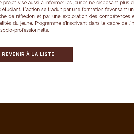
Ce pro­jet vise aussi à infor­mer les jeunes ne dis­po­sant plus 
d'étu­diant. L'ac­tion se tra­duit par une for­ma­tion favo­ri­sant u
e de réflexion et par une explo­ra­tion des com­pé­tences 
­li­tés du jeune. Pro­gramme s'ins­cri­vant dans le cadre de l'i
 socio-pro­fes­sion­nelle.
REVENIR À LA LISTE