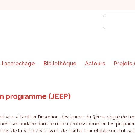
 l’accrochage
Bibliothèque
Acteurs
Projets
 un programme (JEEP)
et vise à faci­li­ter l'in­ser­tion des jeunes du 3ème degré de l'e
­ment secon­daire dans le milieu pro­fes­sion­nel en les pré­pa­ra
­li­tés de la vie active avant de quit­ter leur éta­blis­se­ment sc