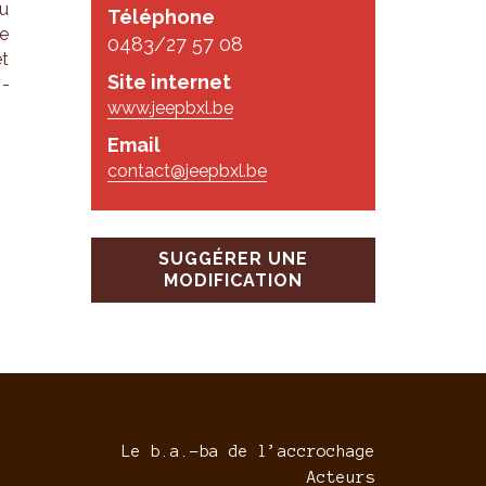
du
Téléphone
ne
0483/27 57 08
et
Site internet
n­
www.jeepbxl.be
Email
contact@jeepbxl.be
SUGGÉRER UNE
MODIFICATION
Le b.a.-ba de l’accrochage
Acteurs