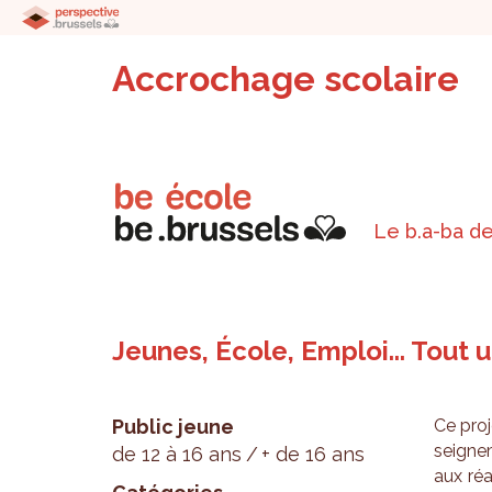
Accrochage scolaire
Le b.a-ba de
Jeunes, École, Emploi... Tout
Public jeune
Ce pro­j
sei­gne
de 12 à 16 ans
+ de 16 ans
aux réa