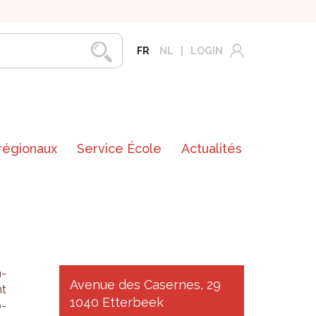
FR
NL
LOGIN
 régionaux
Service École
Actualités
n­
Avenue des Casernes, 29
nt
1040 Etterbeek
o­