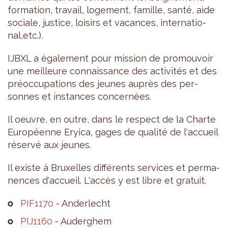
for­ma­tion, tra­vail, loge­ment, famille, santé, aide
sociale, jus­tice, loi­sirs et vacances, inter­na­tio­
nal,etc.).
IJBXL a éga­le­ment pour mis­sion de pro­mou­voir
une meilleure connais­sance des acti­vi­tés et des
pré­oc­cu­pa­tions des jeunes auprès des per­
sonnes et ins­tances concer­nées.
Il oeuvre, en outre, dans le res­pect de la Charte
Euro­péenne Eryica, gages de qua­lité de l'ac­cueil
réservé aux jeunes.
Il existe à Bruxelles dif­fé­rents ser­vices et per­ma­
nences d'ac­cueil. L'ac­cès y est libre et gra­tuit.
PIF1170
- Ander­lecht
PIJ1160
- Auder­ghem