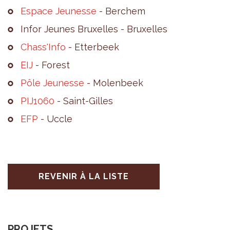
Espace Jeu­nesse
- Ber­chem
Infor Jeunes Bruxelles - Bruxelles
Chass'Info
- Etter­beek
EIJ
- Forest
Pôle Jeu­nesse
- Molen­beek
PIJ1060
- Saint-Gilles
EFP
- Uccle
REVENIR À LA LISTE
PROJETS