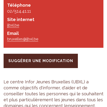
Téléphone
02/514.41.11
Site internet
ijbxl.be
Email
bruxelles@ijbxl.be
SUGGÉRER UNE MODIFICATION
Le centre Infor Jeunes Bruxelles (IJBXL) a
comme objec­tifs d'in­for­mer, d'ai­der et de
conseiller toutes les per­sonnes qui le sou­haitent
et plus par­ti­cu­liè­re­ment les jeunes dans tous les
domaines qui les concernent (ensei­gne­ment,