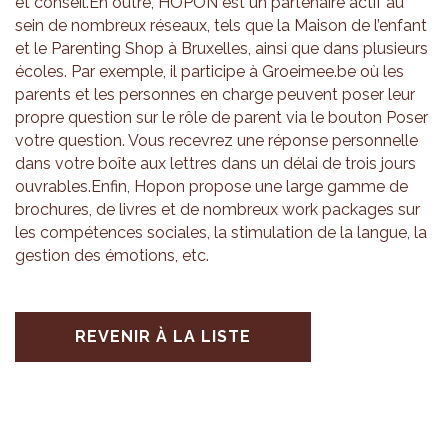
et conseil.En outre, HOPON est un par­te­naire actif au
sein de nom­breux réseaux, tels que la Mai­son de l’en­fant
et le Paren­ting Shop à Bruxelles, ainsi que dans plu­sieurs
écoles. Par exemple, il par­ti­cipe à Groei­mee.be où les
parents et les per­sonnes en charge peuvent poser leur
propre ques­tion sur le rôle de parent via le bou­ton Poser
votre ques­tion. Vous rece­vrez une réponse per­son­nelle
dans votre boîte aux lettres dans un délai de trois jours
ouvrables.Enfin, Hopon pro­pose une large gamme de
bro­chures, de livres et de nom­breux work packages sur
les com­pé­tences sociales, la sti­mu­la­tion de la langue, la
ges­tion des émo­tions, etc.
REVENIR À LA LISTE