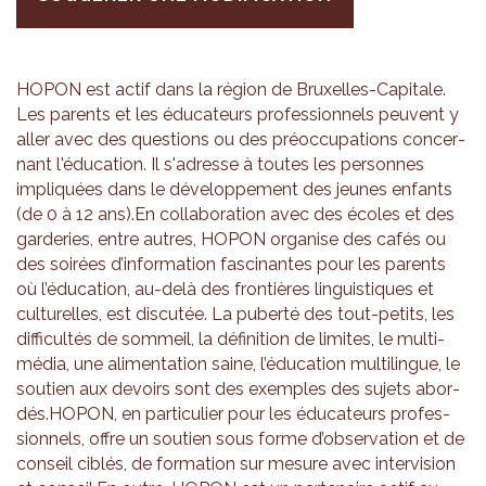
HOPON est actif dans la région de Bruxelles-Capi­tale.
Les parents et les édu­ca­teurs pro­fes­sion­nels peuvent y
aller avec des ques­tions ou des pré­oc­cu­pa­tions concer­
nant l'édu­ca­tion. Il s'adresse à toutes les per­sonnes
impli­quées dans le déve­lop­pe­ment des jeunes enfants
(de 0 à 12 ans).En col­la­bo­ra­tion avec des écoles et des
gar­de­ries, entre autres, HOPON orga­nise des cafés ou
des soi­rées d’in­for­ma­tion fas­ci­nantes pour les parents
où l’édu­ca­tion, au-delà des fron­tières lin­guis­tiques et
cultu­relles, est dis­cu­tée. La puberté des tout-petits, les
dif­fi­cul­tés de som­meil, la défi­ni­tion de limites, le mul­ti­
mé­dia, une ali­men­ta­tion saine, l’édu­ca­tion mul­ti­lingue, le
sou­tien aux devoirs sont des exemples des sujets abor­
dés.HOPON, en par­ti­cu­lier pour les édu­ca­teurs pro­fes­
sion­nels, offre un sou­tien sous forme d’ob­ser­va­tion et de
conseil ciblés, de for­ma­tion sur mesure avec inter­vi­sion