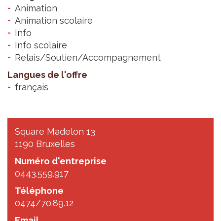
Animation
Animation scolaire
Info
Info scolaire
Relais/Soutien/Accompagnement
Langues de l'offre
français
Square Madelon 13
1190 Bruxelles
Numéro d'entreprise
0443.559.917
Téléphone
0474/70.89.12
Email