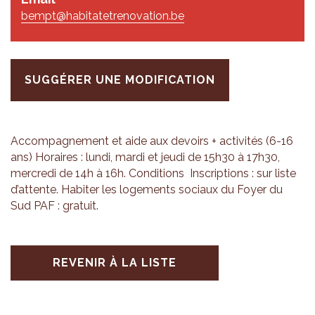
bempt@habitatetrenovation.be
SUGGÉRER UNE MODIFICATION
Accom­pa­gne­ment et aide aux devoirs + acti­vi­tés (6-16
ans) Horaires : lundi, mardi et jeudi de 15h30 à 17h30,
mer­credi de 14h à 16h. Condi­tions Ins­crip­tions : sur liste
d’at­tente. Habi­ter les loge­ments sociaux du Foyer du
Sud PAF : gra­tuit.
REVENIR À LA LISTE