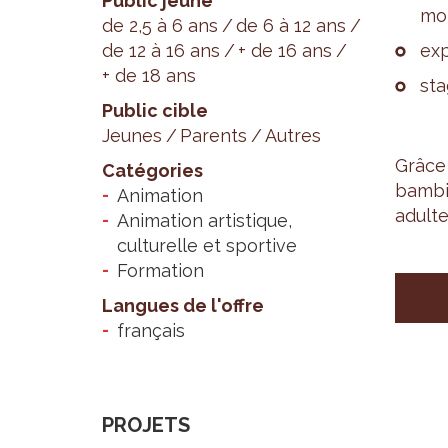
Public jeune
mo­t
de 2,5 à 6 ans
de 6 à 12 ans
de 12 à 16 ans
+ de 16 ans
exp
+ de 18 ans
sta
Public cible
Jeunes
Parents
Autres
Grâce 
Catégories
bam­b
Animation
adulte
Animation artistique,
culturelle et sportive
Formation
Langues de l'offre
français
PROJETS