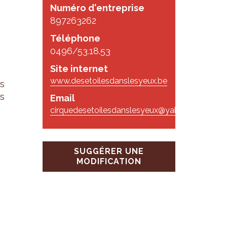
Numéro d'entreprise
897263262
Téléphone
0496/53.18.53
Site internet
www.desetoilesdanslesyeux.be
s
s
Email
cirquedesetoilesdanslesyeux@yahoo.fr
SUGGÉRER UNE
MODIFICATION