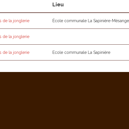
Lieu
s de la jonglerie
École communale La Sapinière-Mésange
s de la jonglerie
s de la jonglerie
Ecole communale La Sapinière