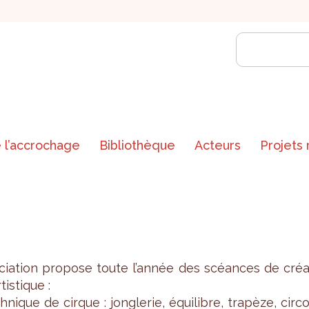
 l’accrochage
Bibliothèque
Acteurs
Projets
o­cia­tion pro­pose toute l’an­née des scéances de cré
tis­tique :
h­nique de cirque : jon­gle­rie, équi­libre, tra­pèze, cir­c