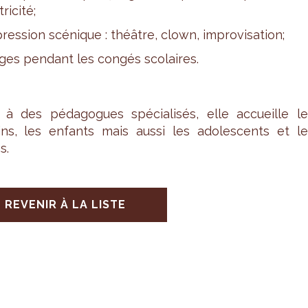
ri­cité;
res­sion scé­nique : théâtre, clown, impro­vi­sa­tion;
ges pen­dant les congés sco­laires.
à des péda­gogues spé­cia­li­sés, elle accueille le
ins, les enfants mais aussi les ado­les­cents et le
s.
REVENIR À LA LISTE