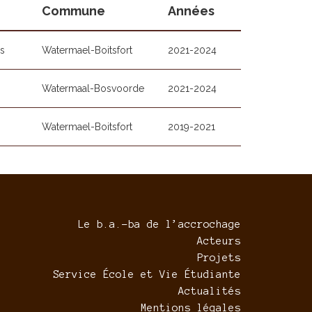
Commune
Années
s
Watermael-Boitsfort
2021-2024
Watermaal-Bosvoorde
2021-2024
Watermael-Boitsfort
2019-2021
Le b.a.-ba de l’accrochage
Acteurs
Projets
Service École et Vie Étudiante
Actualités
Mentions légales