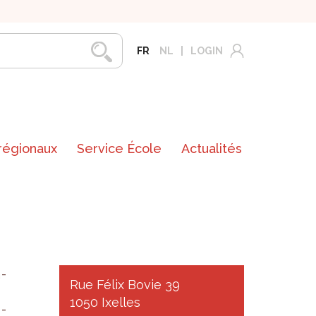
FR
NL
LOGIN
 régionaux
Service École
Actualités
a­
Rue Félix Bovie 39
1050 Ixelles
o­