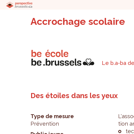
Accrochage scolaire
Le b.a-ba de
Des étoiles dans les yeux
Type de mesure
L'as­s
Prévention
tion ar
tec