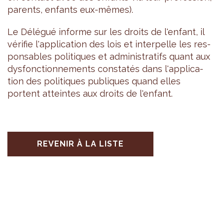
parents, enfants eux-mêmes).
Le Délé­gué informe sur les droits de l'en­fant, il
véri­fie l'ap­pli­ca­tion des lois et inter­pelle les res­
pon­sables poli­tiques et admi­nis­tra­tifs quant aux
dys­fonc­tion­ne­ments consta­tés dans l'ap­pli­ca­
tion des poli­tiques publiques quand elles
portent atteintes aux droits de l'en­fant.
REVENIR À LA LISTE