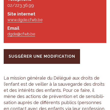
02/223.36.99
Site internet
www.dgde.cfwb.be
Email
dgde@cfwb.be
SUGGÉRER UNE MODIFICATION
La mis­sion géné­rale du Délé­gué aux droits de
l'en­fant est de veiller à la sau­ve­garde des droits
et des inté­rêts des enfants. Pour ce faire, il
mène des actions de pré­ven­tion et de sen­si­bi­li­
sa­tion auprès de dif­fé­rents publics (per­sonnes
en contact avec des enfants via leur pro­fes­sion,