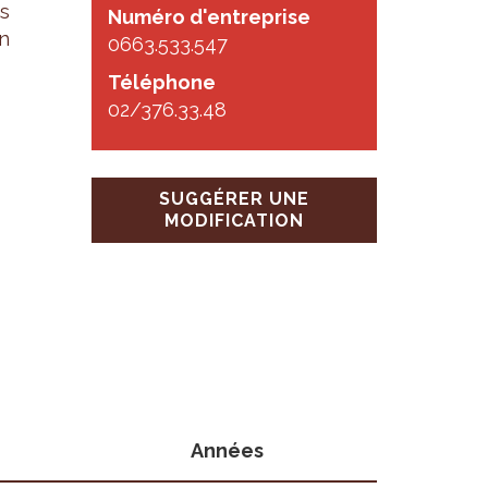
és
Numéro d'entreprise
on
0663.533.547
Téléphone
02/376.33.48
SUGGÉRER UNE
MODIFICATION
Années