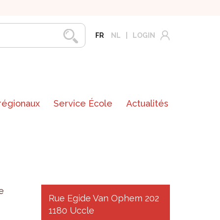
FR
NL
LOGIN
 régionaux
Service École
Actualités
e
Rue Egide Van Ophem 202
1180 Uccle