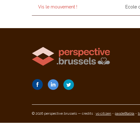
Vis le mouvement !
Ecole 
© 2026 perspective.brussels — credits :
vo citizen
-
pasdeBlabla
-
b