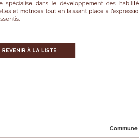
e spé­cia­lise dans le déve­lop­pe­ment des habi­li­t
elles et motrices tout en lais­sant place à l'ex­pres­si
­sen­tis.
REVENIR À LA LISTE
Commune