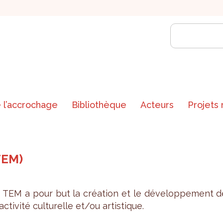
 l’accrochage
Bibliothèque
Acteurs
Projets
TEM)
 TEM a pour but la créa­tion et le déve­lop­pe­ment d
cti­vité cultu­relle et/ou artis­tique.