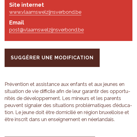
Site internet
www.vlaamswelzijnsverbond.be
Email
post@vlaamswelzijnsverbond.be
SUGGÉRER UNE MODIFICATION
Pré­ven­tion et assis­tance aux enfants et aux jeunes en
situa­tion de vie dif­fi­cile afin de leur garan­tir des oppor­tu­
ni­tés de déve­lop­pe­ment. Les mineurs et les parents
peuvent signa­ler des situa­tions pro­blé­ma­tiques d’édu­ca­
tion. Le jeune doit être domi­ci­lié en région bruxel­loise et
être ins­crit dans un ensei­gne­ment en néer­lan­dais.