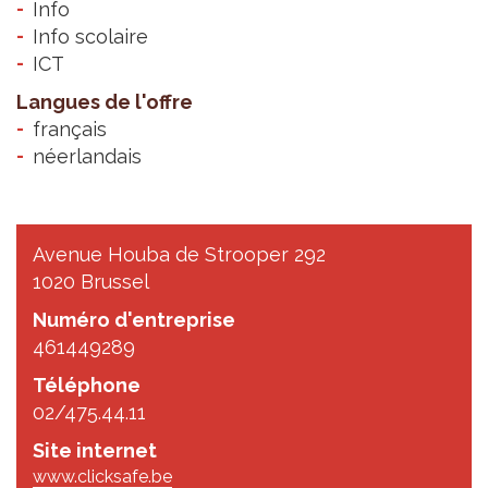
Info
Info scolaire
ICT
Langues de l'offre
français
néerlandais
Avenue Houba de Strooper 292
1020 Brussel
Numéro d'entreprise
461449289
Téléphone
02/475.44.11
Site internet
www.clicksafe.be