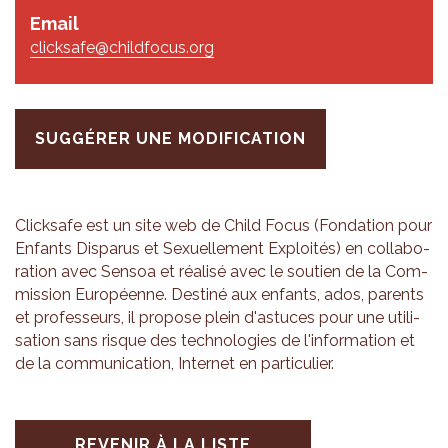
Email
clicksafe@childfocus.org
SUGGÉRER UNE MODIFICATION
Click­safe est un site web de Child Focus (Fon­da­tion pour
Enfants Dis­pa­rus et Sexuel­le­ment Exploi­tés) en col­la­bo­
ra­tion avec Sen­soa et réa­lisé avec le sou­tien de la Com­
mis­sion Euro­péenne. Des­tiné aux enfants, ados, parents
et pro­fes­seurs, il pro­pose plein d'as­tuces pour une uti­li­
sa­tion sans risque des tech­no­lo­gies de l'in­for­ma­tion et
de la com­mu­ni­ca­tion, Inter­net en par­ti­cu­lier.
REVENIR À LA LISTE