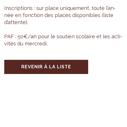
Ins­crip­tions : sur place uni­que­ment, toute l’an­
née en fonc­tion des places dis­po­nibles (liste
d’at­tente).
PAF : 50€/an pour le sou­tien sco­laire et les acti­
vi­tés du mer­credi.
REVENIR À LA LISTE