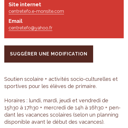
Site internet
centretefo.e-monsite.com
Email
centretefo@yahoo.fr
SUGGÉRER UNE MODIFICATION
Sou­tien sco­laire + acti­vi­tés socio-cultu­relles et
spor­tives pour les élèves de pri­maire.
Horaires : lundi, mardi, jeudi et ven­dredi de
15h30 à 17h30 + mer­credi de 14h à 16h30 + pen­
dant les vacances sco­laires (selon un plan­ning
dis­po­nible avant le début des vacances).