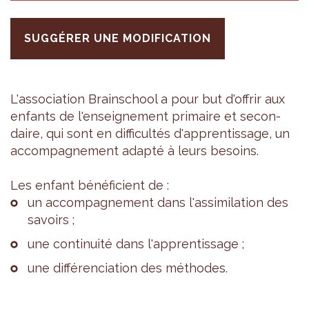
SUGGÉRER UNE MODIFICATION
L'as­so­cia­tion Brain­school a pour but d'of­frir aux
enfants de l'en­sei­gne­ment pri­maire et secon­
daire, qui sont en dif­fi­cul­tés d'ap­pren­tis­sage, un
accom­pa­gne­ment adapté à leurs besoins.
Les enfant béné­fi­cient de :
un accom­pa­gne­ment dans l'as­si­mi­la­tion des
savoirs ;
une conti­nuité dans l'ap­pren­tis­sage ;
une dif­fé­ren­cia­tion des méthodes.