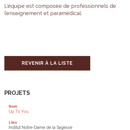
L'équipe est com­po­sée de pro­fes­sion­nels de
l’en­sei­gne­ment et para­mé­di­cal.
REVENIR À LA LISTE
PROJETS
Nom
Up To You
Lieu
Institut Notre-Dame de la Sagesse