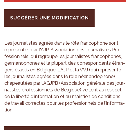
SUGGÉRER UNE MODIFICATION
Les jour­na­listes agréés dans le rôle fran­co­phone sont
repré­sen­tés par l'AJP, Asso­cia­tion des Jour­na­listes Pro­
fes­sion­nels, qui regroupe les jour­na­listes fran­co­phones,
ger­ma­no­phones et la plu­part des cor­res­pon­dants étran­
gers éta­blis en Bel­gique. L'AJP et la VVJ (qui repré­sente
les jour­na­listes agréés dans le rôle néer­lan­do­phone)
cha­peau­tées par l'AG­JPB (Asso­cia­tion géné­rale des jour­
na­listes pro­fes­sion­nels de Bel­gique) veillent au res­pect
de la liberté d'in­for­ma­tion et au main­tien de condi­tions
de tra­vail cor­rectes pour les pro­fes­sion­nels de l'in­for­ma­
tion.