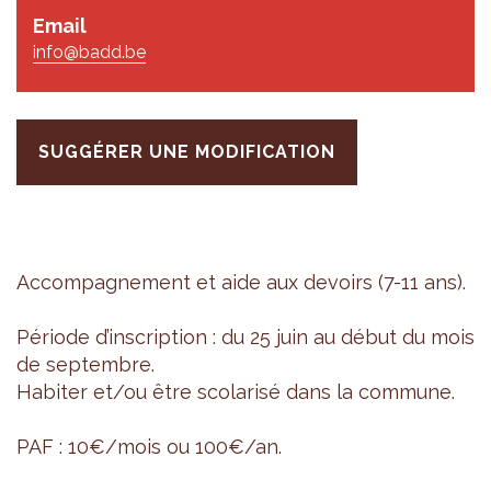
Email
info@badd.be
SUGGÉRER UNE MODIFICATION
Accom­pa­gne­ment et aide aux devoirs (7-11 ans).
Période d’ins­crip­tion : du 25 juin au début du mois
de sep­tembre.
Habi­ter et/ou être sco­la­risé dans la com­mune.
PAF : 10€/mois ou 100€/an.