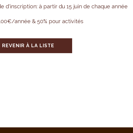
e d'ins­crip­tion: à par­tir du 15 juin de chaque année
.00€/année & 50% pour acti­vi­tés
REVENIR À LA LISTE