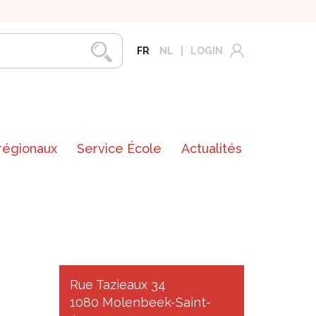
FR
NL
LOGIN
 régionaux
Service École
Actualités
Rue Tazieaux 34
1080 Molenbeek-Saint-