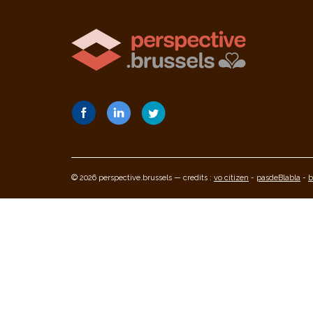
© 2026 perspective.brussels — credits :
vo citizen
-
pasdeBlabla
-
b