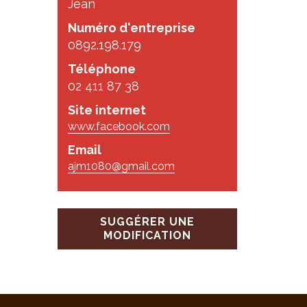
Jean
Numéro d'entreprise
0892.198.179
Téléphone
02 411 87 38
Site internet
www.facebook.com
Email
ajm1080@gmail.com
SUGGÉRER UNE
MODIFICATION