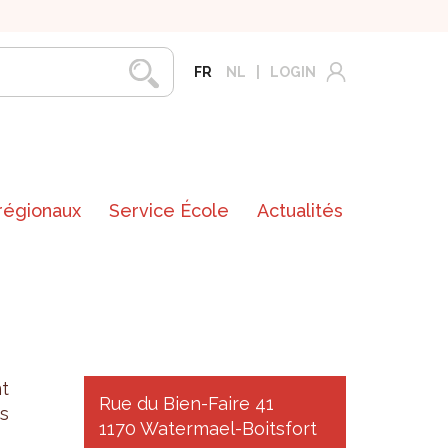
FR
NL
LOGIN
 régionaux
Service École
Actualités
t
Rue du Bien-Faire 41
us
1170 Watermael-Boitsfort