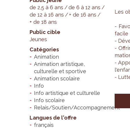
Public jeune
de 2,5 à 6 ans
de 6 à 12 ans
Les obj
de 12 à 16 ans
+ de 16 ans
+ de 18 ans
- Favo
Public cible
facile 
Jeunes
- Déve
- Offr
Catégories
ma­tio
Animation
- Appo
Animation artistique,
l'en­fa
culturelle et sportive
- Lut­t
Animation scolaire
Info
Info artistique et culturelle
Info scolaire
Relais/Soutien/Accompagnement
Langues de l'offre
français