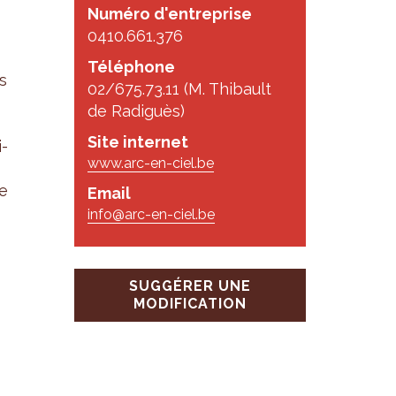
Numéro d'entreprise
0410.661.376
Téléphone
us
02/675.73.11 (M. Thibault
de Radiguès)
Site internet
i­
www.arc-en-ciel.be
de
Email
info@arc-en-ciel.be
SUGGÉRER UNE
MODIFICATION