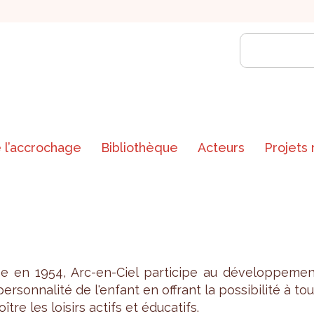
 l’accrochage
Bibliothèque
Acteurs
Projets
e en 1954, Arc-en-Ciel par­ti­cipe au déve­lop­pe­men
er­son­na­lité de l'en­fant en offrant la pos­si­bi­lité à to
oître les loi­sirs actifs et édu­ca­tifs.