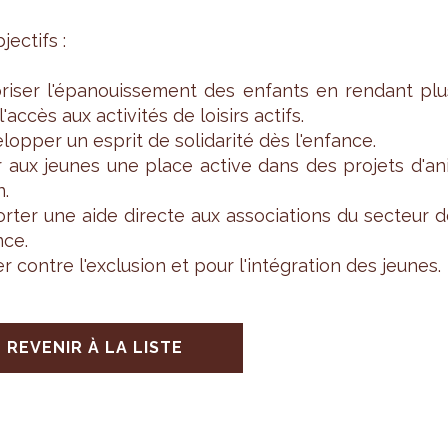
ec­tifs :
­ri­ser l'épa­nouis­se­ment des enfants en ren­dant pl
l'ac­cès aux acti­vi­tés de loi­sirs actifs.
­lop­per un esprit de soli­da­rité dès l'en­fance.
ir aux jeunes une place active dans des pro­jets d'an
n.
r­ter une aide directe aux asso­cia­tions du sec­teur 
nce.
er contre l'ex­clu­sion et pour l'in­té­gra­tion des jeunes.
REVENIR À LA LISTE