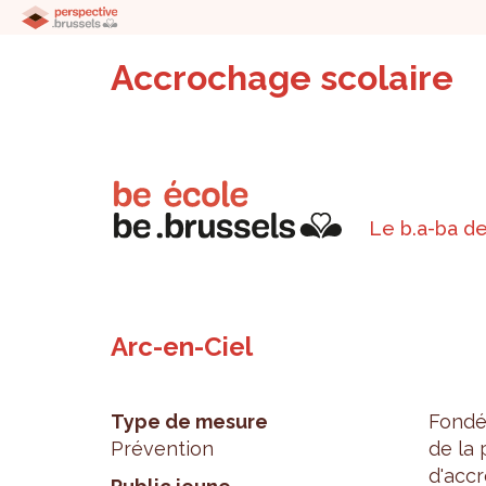
Accrochage scolaire
Le b.a-ba de
Arc-en-Ciel
Type de mesure
Fon­dé
Prévention
de la p
d'ac­cr