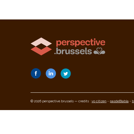
© 2026 perspective.brussels — credits :
vo citizen
-
pasdeBlabla
-
b