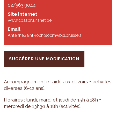
02/563.90.14
Site internet
www.cpasbru.irisnet.be
Email
AntenneSaintRoch@ocmwbxl.brussels
SUGGÉRER UNE MODIFICATION
Accom­pa­gne­ment et aide aux devoirs + acti­vi­tés
diverses (6-12 ans).
Horaires : lundi, mardi et jeudi de 15h à 18h +
mer­credi de 13h30 à 18h (acti­vi­tés).