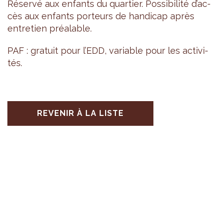
Réservé aux enfants du quar­tier. Pos­si­bi­lité d’ac­
cès aux enfants por­teurs de han­di­cap après
entre­tien préa­lable.
PAF : gra­tuit pour l’EDD, variable pour les acti­vi­
tés.
REVENIR À LA LISTE