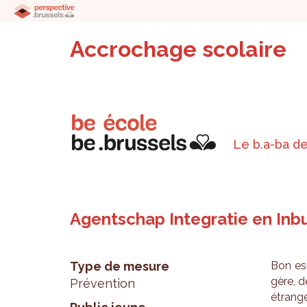
Accrochage scolaire
Le b.a-ba de
Agentschap Integratie en Inb
Type de mesure
Bon est
gère, d
Prévention
étran­g