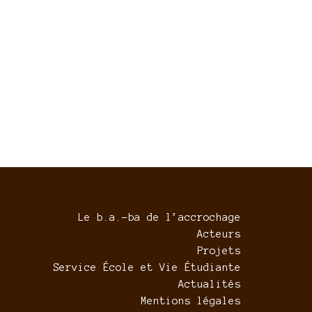
Le b.a.-ba de l’accrochage
Acteurs
Projets
Service École et Vie Étudiante
Actualités
Mentions légales