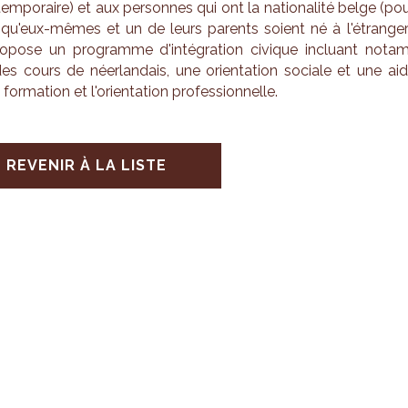
tem­po­raire) et aux per­sonnes qui ont la natio­na­lité belge (po
qu'eux-mêmes et un de leurs parents soient né à l'étran­ger
­pose un pro­gramme d'in­té­gra­tion civique incluant nota
s cours de néer­lan­dais, une orien­ta­tion sociale et une ai
for­ma­tion et l'orien­ta­tion pro­fes­sion­nelle.
REVENIR À LA LISTE