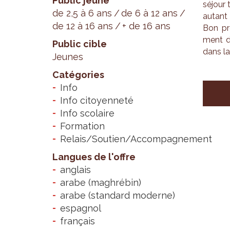
Public jeune
séjour 
de 2,5 à 6 ans
de 6 à 12 ans
autant 
de 12 à 16 ans
+ de 16 ans
Bon pro
ment de
Public cible
dans la 
Jeunes
Catégories
Info
Info citoyenneté
Info scolaire
Formation
Relais/Soutien/Accompagnement
Langues de l'offre
anglais
arabe (maghrébin)
arabe (standard moderne)
espagnol
français