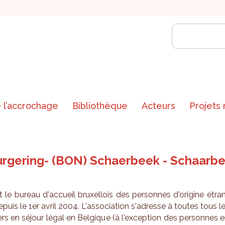
 l’accrochage
Bibliothèque
Acteurs
Projets
urgering- (BON) Schaerbeek - Schaarb
 le bureau d'ac­cueil bruxel­lois des per­sonnes d'ori­gine étra
epuis le 1er avril 2004. L'as­so­cia­tion s'adresse à toutes tous l
ers en séjour légal en Bel­gique (à l'ex­cep­tion des per­sonnes 