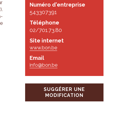
ur
Numéro d'entreprise
).
543307391
m­
Téléphone
de
02/701.73.80
Site internet
www.bon.be
Email
info@bon.be
SUGGÉRER UNE
MODIFICATION