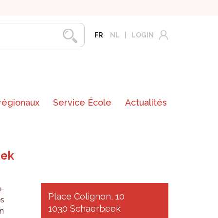
FR
NL
LOGIN
 régionaux
Service École
Actualités
eek
n­
Place Colignon, 10
es
1030 Schaerbeek
en