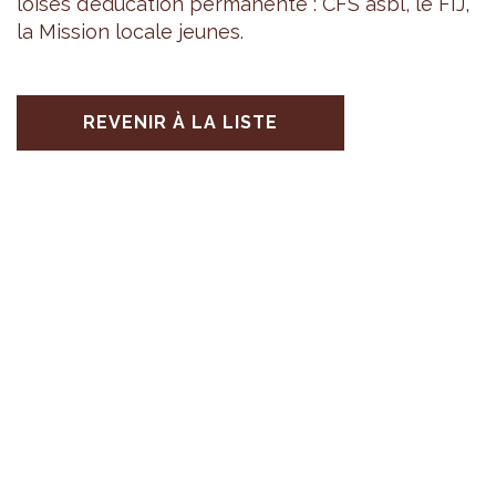
loises d’édu­ca­tion per­ma­nente : CFS asbl, le FIJ,
la Mis­sion locale jeunes.
REVENIR À LA LISTE