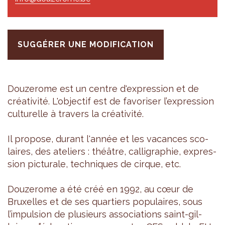
SUGGÉRER UNE MODIFICATION
Dou­ze­rome est un centre d'ex­pres­sion et de
créa­ti­vité. L'ob­jec­tif est de favo­ri­ser l’ex­pres­sion
cultu­relle à tra­vers la créa­ti­vité.
Il pro­pose, durant l'an­née et les vacances sco­
laires, des ate­liers : théâtre, cal­li­gra­phie, expres­
sion pic­tu­rale, tech­niques de cirque, etc.
Dou­ze­rome a été créé en 1992, au cœur de
Bruxelles et de ses quar­tiers popu­laires, sous
l’im­pul­sion de plu­sieurs asso­cia­tions saint-gil­