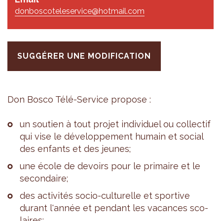
donboscoteleservice@hotmail.com
SUGGÉRER UNE MODIFICATION
Don Bosco Télé-Ser­vice pro­pose :
un sou­tien à tout pro­jet indi­vi­duel ou col­lec­tif
qui vise le déve­lop­pe­ment humain et social
des enfants et des jeunes;
une école de devoirs pour le pri­maire et le
secon­daire;
des acti­vi­tés socio-cultu­relle et spor­tive
durant l'an­née et pen­dant les vacances sco­
laires;