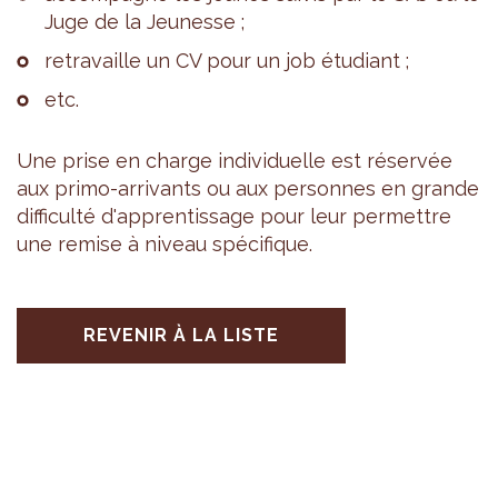
Juge de la Jeu­nesse ;
retra­vaille un CV pour un job étu­diant ;
etc.
Une prise en charge indi­vi­duelle est réser­vée
aux primo-arri­vants ou aux per­sonnes en grande
dif­fi­culté d'ap­pren­tis­sage pour leur per­mettre
une remise à niveau spé­ci­fique.
REVENIR À LA LISTE