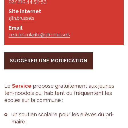
02/210.44.52-53
Site internet
sjtn.brussels
Email
cellulescolarite@sjtn.brussels
SUGGÉRER UNE MODIFICATION
Le
Ser­vice
pro­pose gra­tui­te­ment aux jeunes
ten-noo­dois qui habitent ou fré­quentent les
écoles sur la com­mune :
un sou­tien sco­laire pour les élèves du pri­
maire ;