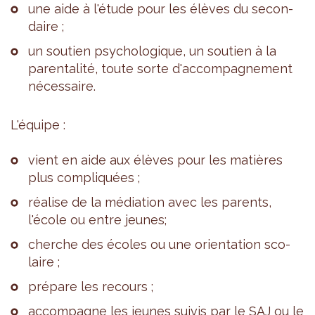
une aide à l'étude pour les élèves du secon­
daire ;
un sou­tien psy­cho­lo­gique, un sou­tien à la
paren­ta­lité, toute sorte d'ac­com­pa­gne­ment
néces­saire.
L'équipe :
vient en aide aux élèves pour les matières
plus com­pli­quées ;
réa­lise de la média­tion avec les parents,
l'école ou entre jeunes;
cherche des écoles ou une orien­ta­tion sco­
laire ;
pré­pare les recours ;
accom­pagne les jeunes sui­vis par le SAJ ou le