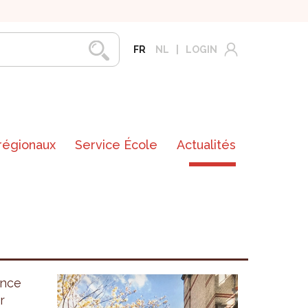
FR
NL
LOGIN
 régionaux
Service École
Actualités
ance
r