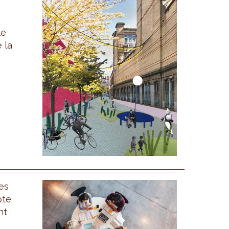
le
 la
es
pte
nt