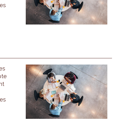
des
es
pte
nt
des