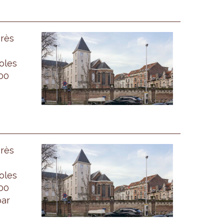
près
oles
000
près
oles
000
par