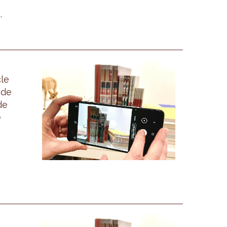
.
cle
 de
de
e