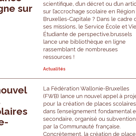
scientifique, d’un décret ou d’un arti
gne sur
sur l’accrochage scolaire en Région
Bruxelles-Capitale ? Dans le cadre 
ses missions, le Service École et Vi
Étudiante de perspective.brussels
lance une bibliothèque en ligne
rassemblant de nombreuses
ressources !
Actualités
nouvel
La Fédération Wallonie-Bruxelles
(FWB) lance un nouvel appel à proj
a
pour la création de places scolaires
laires
dans l’enseignement fondamental e
secondaire, organisé ou subventio
e-
par la Communauté française.
Concrètement, la création de place