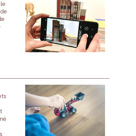
cle
 de
de
e
ets
t
nné
s