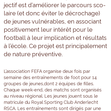
jec­tif est d’amé­lio­rer le par­cours sco­
laire (et donc évi­ter le décro­chage)
de jeunes vul­né­rables, en asso­ciant
posi­ti­ve­ment leur inté­rêt pour le
foot­ball à leur impli­ca­tion et résul­tats
à l’école. Ce pro­jet est prin­ci­pa­le­ment
de nature pré­ven­tive.
L’as­so­cia­tion FEFA orga­nise deux fois par
semaine des entraî­ne­ments de foot pour 14
groupes de jeunes,dont 2 équipes de filles.
Chaque week-end, des matchs sont orga­ni­sés
au niveau régio­nal. Les jeunes jouent sous le
matri­cule du Royal Spor­ting Club Ander­lecht
RSCA. Les entraî­ne­ments sont diri­gés par une