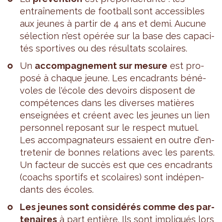
entraî­ne­ments de foot­ball sont acces­sibles
aux jeunes à par­tir de 4 ans et demi. Aucune
sélec­tion n’est opé­rée sur la base des capa­ci­
tés spor­tives ou des résul­tats sco­laires.
Un
accom­pa­gne­ment sur mesure
est pro­
posé à chaque jeune. Les enca­drants béné­
voles de l'école des devoirs dis­posent de
com­pé­tences dans les diverses matières
ensei­gnées et créent avec les jeunes un lien
per­son­nel repo­sant sur le res­pect mutuel.
Les accom­pa­gna­teurs essaient en outre d'en­
tre­te­nir de bonnes rela­tions avec les parents.
Un fac­teur de suc­cès est que ces enca­drants
(coachs spor­tifs et sco­laires) sont indé­pen­
dants des écoles.
Les jeunes sont consi­dé­rés comme des par­
te­naires
à part entière. Ils sont impli­qués lors