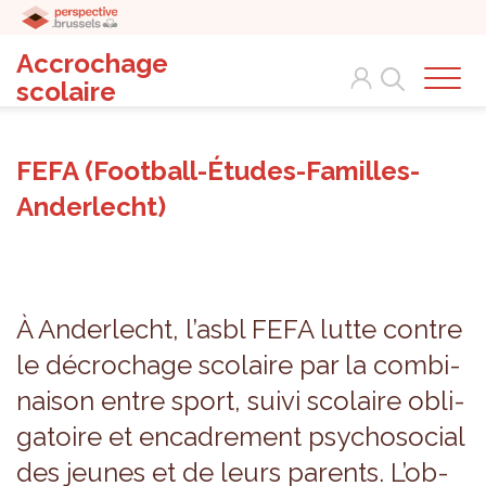
Accrochage
Search
scolaire
FEFA (Football-Études-Familles-
Anderlecht)
À Ander­lecht, l’asbl FEFA lutte contre
le décro­chage sco­laire par la com­bi­
nai­son entre sport, suivi sco­laire obli­
ga­toire et enca­dre­ment psy­cho­so­cial
des jeunes et de leurs parents. L’ob­