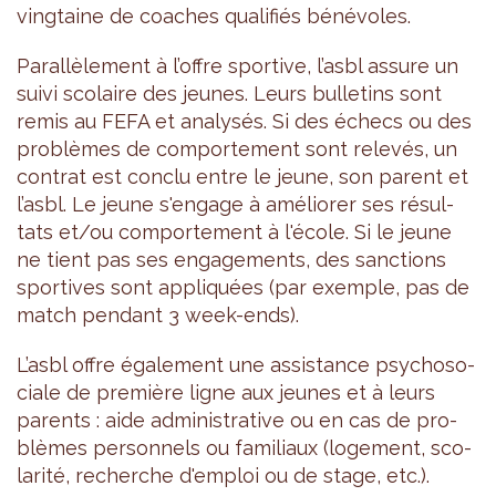
ving­taine de coaches qua­li­fiés béné­voles.
Paral­lè­le­ment à l’offre spor­tive, l’asbl assure un
suivi sco­laire des jeunes. Leurs bul­le­tins sont
remis au FEFA et ana­ly­sés. Si des échecs ou des
pro­blèmes de com­por­te­ment sont rele­vés, un
contrat est conclu entre le jeune, son parent et
l’asbl. Le jeune s'en­gage à amé­lio­rer ses résul­
tats et/ou com­por­te­ment à l'école. Si le jeune
ne tient pas ses enga­ge­ments, des sanc­tions
spor­tives sont appli­quées (par exemple, pas de
match pen­dant 3 week-ends).
L’asbl offre éga­le­ment une assis­tance psy­cho­so­
ciale de pre­mière ligne aux jeunes et à leurs
parents : aide admi­nis­tra­tive ou en cas de pro­
blèmes per­son­nels ou fami­liaux (loge­ment, sco­
la­rité, recherche d'em­ploi ou de stage, etc.).