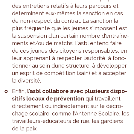
des entre­tiens rela­tifs à leurs par­cours et
déter­minent eux-mêmes la sanc­tion en cas
de non-res­pect du contrat. La sanc­tion la
plus fré­quente que les jeunes s'im­posent est
la sus­pen­sion d'un cer­tain nombre d'en­traî­ne­
ments et/ou de matchs. L’asbl entend faire
de ces jeunes des citoyens res­pon­sables, en
leur appre­nant à res­pec­ter l’au­to­rité, à fonc­
tion­ner au sein d’une struc­ture, à déve­lop­per
un esprit de com­pé­ti­tion (sain) et à accep­ter
la diver­sité.
Enfin,
l’asbl col­la­bore avec plu­sieurs dis­po­
si­tifs locaux de pré­ven­tion
qui tra­vaillent
direc­te­ment ou indi­rec­te­ment sur le décro­
chage sco­laire, comme l'An­tenne Sco­laire, les
tra­vailleurs-édu­ca­teurs de rue, les gar­diens
de la paix.