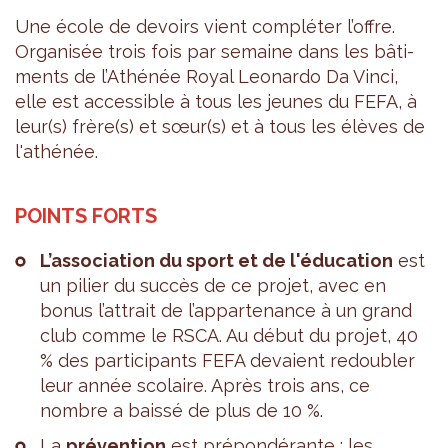
Une école de devoirs vient com­plé­ter l’offre.
Orga­ni­sée trois fois par semaine dans les bâti­
ments de l’Athé­née Royal Leo­nardo Da Vinci,
elle est acces­sible à tous les jeunes du FEFA, à
leur(s) frère(s) et sœur(s) et à tous les élèves de
l'athé­née.
POINTS FORTS
L’as­so­cia­tion du sport et de l'édu­ca­tion
est
un pilier du suc­cès de ce pro­jet, avec en
bonus l’at­trait de l’ap­par­te­nance à un grand
club comme le RSCA. Au début du pro­jet, 40
% des par­ti­ci­pants FEFA devaient redou­bler
leur année sco­laire. Après trois ans, ce
nombre a baissé de plus de 10 %.
La
pré­ven­tion
est pré­pon­dé­rante : les