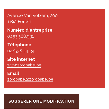
Avenue Van Volxem, 200
1190 Forest
Numéro d'entreprise
0453.368.991
Téléphone
02/538 24 34
Site internet
www.zorobabel.be
Email
zorobabel@zorobabel.be
SUGGÉRER UNE MODIFICATION