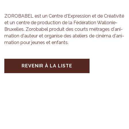
ZORO­BA­BEL est un Centre d'Ex­pres­sion et de Créa­ti­vité
et un centre de pro­duc­tion de la Fédé­ra­tion Wal­lo­nie-
Bruxelles. Zoro­ba­bel pro­duit des courts métrages d'ani­
ma­tion d'au­teur et orga­nise des ate­liers de cinéma d'ani­
ma­tion pour jeunes et enfants.
REVENIR À LA LISTE