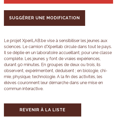
SUGGÉRER UNE MODIFICATION
Le pro­jet Xpe­ri­LAB.be vise à sen­si­bi­li­ser les jeunes aux
sciences. Le camion d'X­pe­ri­lab cir­cule dans tout le pays.
Il se déplie en un labo­ra­toire accueillant, pour une classe
com­plète. Les jeunes y font de vraies expé­riences,
durant 90 minutes. En groupes de deux ou trois, ils
observent, expé­ri­mentent, déduisent ; en bio­lo­gie, chi­
mie, phy­sique, tech­no­lo­gie. A la fin des acti­vi­tés, les
élèves cou­ronnent leur démarche dans une mise en
com­mun inter­ac­tive.
REVENIR À LA LISTE