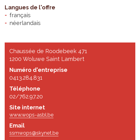
Langues de l'offre
français
néerlandais
Chaussée de Roodebeek 471
1200 Woluwe Saint Lambert
Numéro d'entreprise
0413.284.831
Téléphone
02/762.97.20
Site internet
www.wops-asbl.be
Email
ssmwops@skynet.be