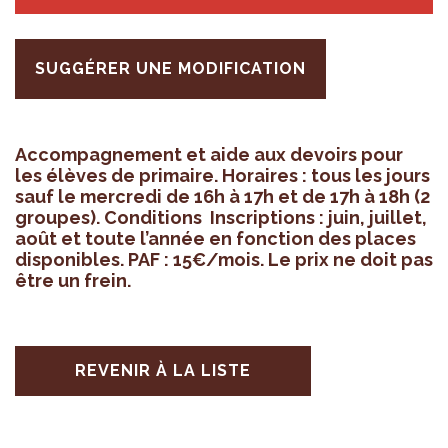
SUGGÉRER UNE MODIFICATION
Accom­pa­gne­ment et aide aux devoirs pour
les élèves de pri­maire. Horaires : tous les jours
sauf le mer­credi de 16h à 17h et de 17h à 18h (2
groupes). Condi­tions Ins­crip­tions : juin, juillet,
août et toute l’an­née en fonc­tion des places
dis­po­nibles. PAF : 15€/mois. Le prix ne doit pas
être un frein.
REVENIR À LA LISTE