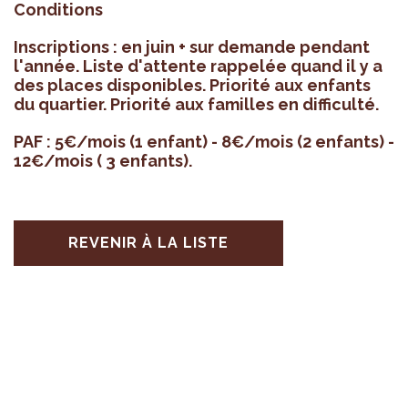
Condi­tions
Ins­crip­tions : en juin + sur demande pen­dant
l'an­née. Liste d'at­tente rap­pe­lée quand il y a
des places dis­po­nibles. Prio­rité aux enfants
du quar­tier. Prio­rité aux familles en dif­fi­culté.
PAF : 5€/mois (1 enfant) - 8€/mois (2 enfants) -
12€/mois ( 3 enfants).
REVENIR À LA LISTE