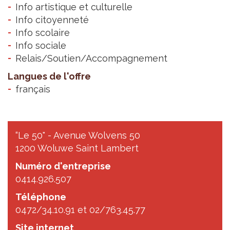
Info artistique et culturelle
Info citoyenneté
Info scolaire
Info sociale
Relais/Soutien/Accompagnement
Langues de l'offre
français
“Le 50" - Avenue Wolvens 50
1200 Woluwe Saint Lambert
Numéro d'entreprise
0414.926.507
Téléphone
0472/34.10.91 et 02/763.45.77
Site internet