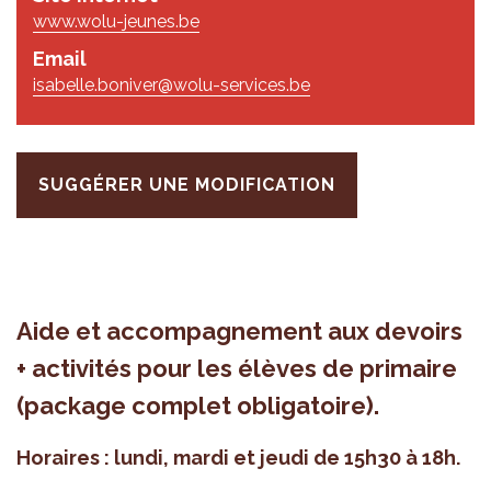
www.wolu-jeunes.be
Email
isabelle.boniver@wolu-services.be
SUGGÉRER UNE MODIFICATION
Aide et accom­pa­gne­ment aux devoirs
+ acti­vi­tés pour les élèves de pri­maire
(package com­plet obli­ga­toire).
Horaires : lundi, mardi et jeudi de 15h30 à 18h.