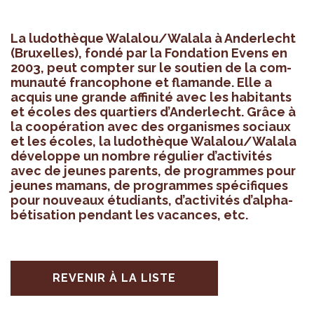
La ludo­thèque Wala­lou/Walala à Ander­lecht
(Bruxelles), fondé par la Fon­da­tion Evens en
2003, peut comp­ter sur le sou­tien de la com­
mu­nauté fran­co­phone et fla­mande. Elle a
acquis une grande affi­nité avec les habi­tants
et écoles des quar­tiers d’An­der­lecht. Grâce à
la coopé­ra­tion avec des orga­nismes sociaux
et les écoles, la ludo­thèque Wala­lou/Walala
déve­loppe un nombre régu­lier d’ac­ti­vi­tés
avec de jeunes parents, de pro­grammes pour
jeunes mamans, de pro­grammes spé­ci­fiques
pour nou­veaux étu­diants, d’ac­ti­vi­tés d’al­pha­
bé­ti­sa­tion pen­dant les vacances, etc.
REVENIR À LA LISTE