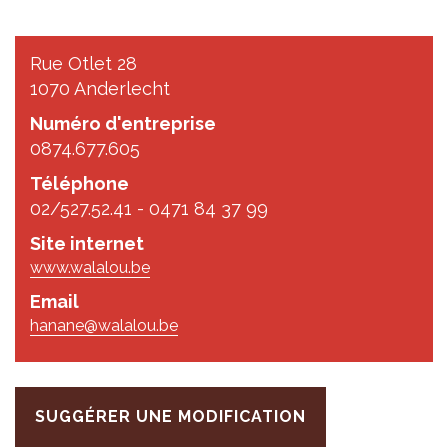
Rue Otlet 28
1070 Anderlecht
Numéro d'entreprise
0874.677.605
Téléphone
02/527.52.41 - 0471 84 37 99
Site internet
www.walalou.be
Email
hanane@walalou.be
SUGGÉRER UNE MODIFICATION