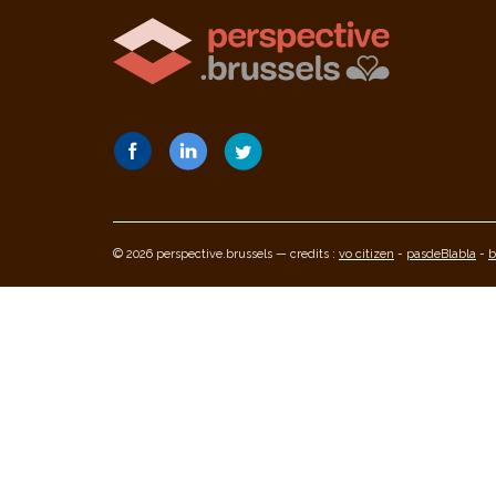
© 2026 perspective.brussels — credits :
vo citizen
-
pasdeBlabla
-
b