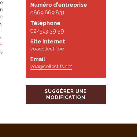
de
Numéro d'entreprise
on
0869.669.831
de
Téléphone
ls
02/513 39 59
i­
e­
Site internet
un
voacollectif.be
es
Email
voa@collectifs.net
SUGGÉRER UNE
MODIFICATION