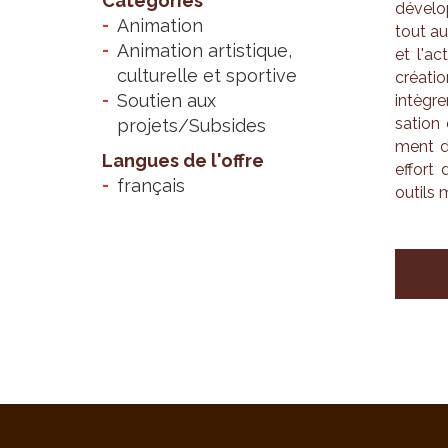
Catégories
déve­lo
Animation
tout aut
Animation artistique,
et l'ac­
culturelle et sportive
créa­ti
Soutien aux
intègre
sa­tion
projets/Subsides
ment d'
Langues de l'offre
effort 
français
outils 