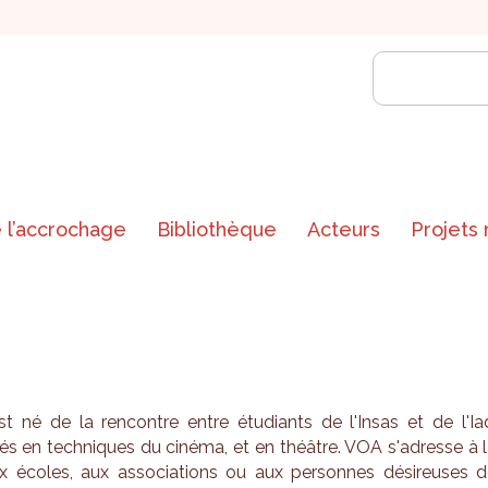
 l’accrochage
Bibliothèque
Acteurs
Projets
 né de la ren­contre entre étu­diants de l'In­sas et de l'Ia
és en tech­niques du cinéma, et en théâtre. VOA s'adresse à 
x écoles, aux asso­cia­tions ou aux per­sonnes dési­reuses 