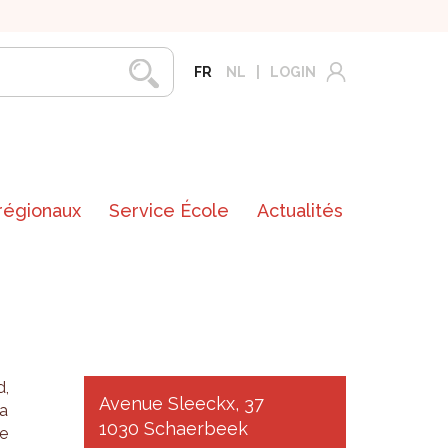
FR
NL
LOGIN
 régionaux
Service École
Actualités
d,
Avenue Sleeckx, 37
la
1030 Schaerbeek
de