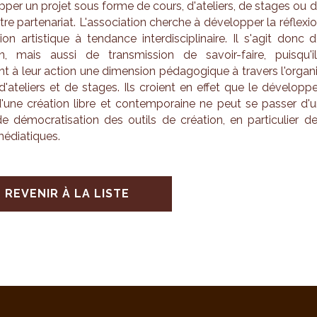
p­per un pro­jet sous forme de cours, d'ate­liers, de stages ou 
re par­te­na­riat. L'as­so­cia­tion cherche à déve­lop­per la réflexi
tion artis­tique à ten­dance inter­dis­ci­pli­naire. Il s'agit donc 
on, mais aussi de trans­mis­sion de savoir-faire, puis­qu'i
nt à leur action une dimen­sion péda­go­gique à tra­vers l'or­ga­n
 d'ate­liers et de stages. Ils croient
en effet que le déve­lop­p
une créa­tion libre et contem­po­raine ne peut se pas­ser d'
de démo­cra­ti­sa­tion des outils de créa­tion, en par­ti­cu­lier d
média­tiques.
REVENIR À LA LISTE