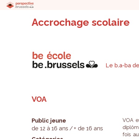
Accrochage scolaire
Le b.a-ba de
VOA
Public jeune
VOA est
diplô­m
de 12 à 16 ans
+ de 16 ans
fois au