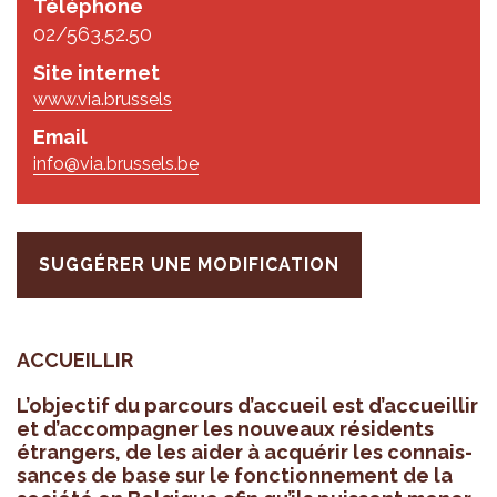
Téléphone
02/563.52.50
Site internet
www.via.brussels
Email
info@via.brussels.be
SUGGÉRER UNE MODIFICATION
ACCUEILLIR
L’ob­jec­tif du par­cours d’ac­cueil est d’ac­cueillir
et d’ac­com­pa­gner les nou­veaux rési­dents
étran­gers, de les aider à acqué­rir les connais­
sances de base sur le fonc­tion­ne­ment de la