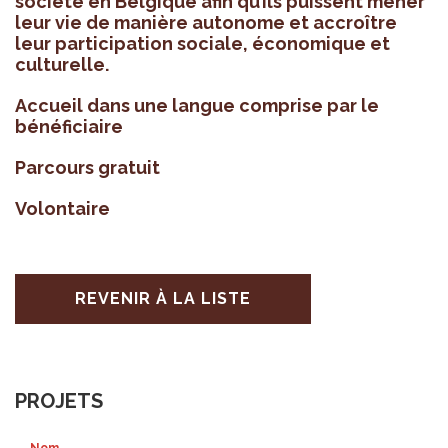
société en Bel­gique afin qu’ils puissent mener
leur vie de manière auto­nome et accroître
leur par­ti­ci­pa­tion sociale, éco­no­mique et
cultu­relle.
Accueil dans une langue com­prise par le
béné­fi­ciaire
Par­cours gra­tuit
Volon­taire
REVENIR À LA LISTE
PROJETS
Nom