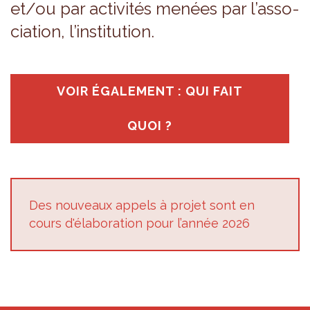
et/ou par acti­vi­tés menées par l’as­so­
cia­tion, l’ins­ti­tu­tion.
VOIR ÉGA­LE­MENT : QUI FAIT
QUOI ?
Des nou­veaux appels à pro­jet sont en
cours d'éla­bo­ra­tion pour l’an­née 2026