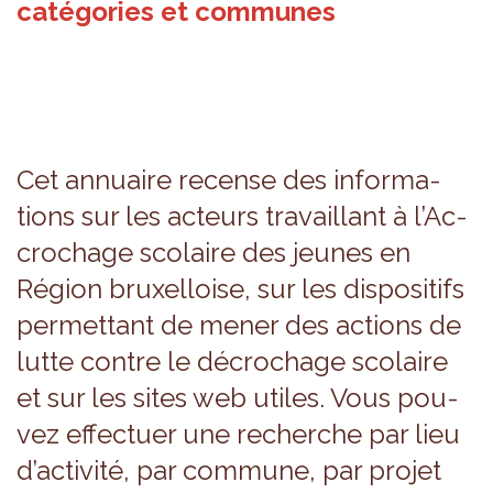
catégories et communes
Cet annuaire recense des infor­ma­
tions sur les acteurs tra­vaillant à l’Ac­
cro­chage sco­laire des jeunes en
Région bruxel­loise, sur les dis­po­si­tifs
per­met­tant de mener des actions de
lutte contre le décro­chage sco­laire
et sur les sites web utiles. Vous pou­
vez effec­tuer une recherche par lieu
d’ac­ti­vité, par com­mune, par pro­jet