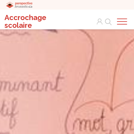
Accrochage
Search
scolaire