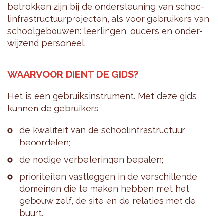
betrok­ken zijn bij de onders­teu­ning van schoo­
lin­fra­struc­tuur­pro­jec­ten, als voor gebrui­kers van
school­ge­bou­wen: leer­lin­gen, ouders en onder­
wi­j­zend per­so­neel.
WAAR­VOOR DIENT DE GIDS?
Het is een gebruik­sins­tru­ment. Met deze gids
kun­nen de gebrui­kers
de kwa­li­teit van de schoo­lin­fra­struc­tuur
beoor­de­len;
de nodige ver­be­te­rin­gen bepa­len;
prio­ri­tei­ten vast­leg­gen in de ver­schil­lende
domei­nen die te maken heb­ben met het
gebouw zelf, de site en de rela­ties met de
buurt.