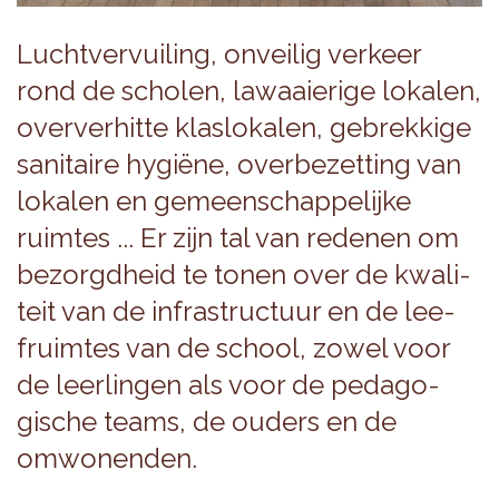
Lucht­ver­vui­ling, onvei­lig ver­keer
rond de scho­len, lawaaie­rige loka­len,
over­ve­rhitte klas­lo­ka­len, gebrek­kige
sani­taire hygiëne, over­be­zet­ting van
loka­len en gemeen­schap­pe­lijke
ruimtes ... Er zijn tal van rede­nen om
bezorgd­heid te tonen over de kwa­li­
teit van de infra­struc­tuur en de lee­
fruimtes van de school, zowel voor
de leer­lin­gen als voor de peda­go­
gische teams, de ouders en de
omwo­nen­den.