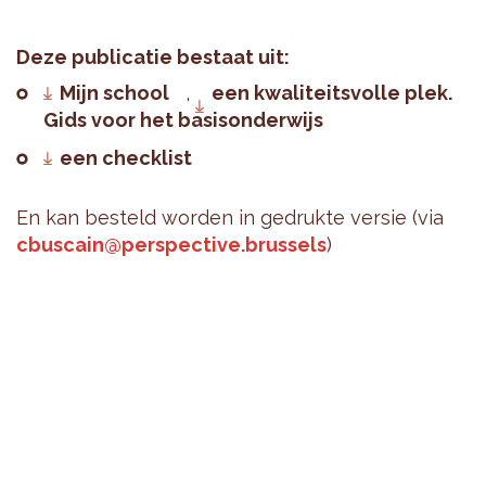
Deze publi­ca­tie bes­taat uit:
Mijn school
,
een kwa­li­teits­volle plek.
Gids voor het basi­son­der­wijs
een che­ck­list
En kan bes­teld wor­den in gedrukte ver­sie (via
cbus­cain@​perspective.​brussels
)