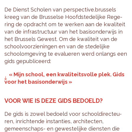
De Dienst Scho­len van pers­pec­tive.brus­sels
kreeg van de Brus­selse Hoofd­ste­de­lijke Rege­
ring de opdracht om te wer­ken aan de kwa­li­teit
van de infra­struc­tuur van het basi­son­der­wijs in
het Brus­sels Gewest. Om de kwa­li­teit van de
school­voor­zie­nin­gen en van de ste­de­lijke
schoo­lom­ge­ving te eva­lue­ren werd onlangs een
gids gepu­bli­ceerd:
« Mijn school, een kwa­li­teits­volle plek. Gids
voor het basi­son­der­wijs »
VOOR WIE IS DEZE GIDS BEDOELD?
De gids is zowel bedoeld voor school­di­rec­teu­
ren, inrich­tende ins­tan­ties, archi­tec­ten,
gemeen­schaps- en gewes­te­lijke diens­ten die