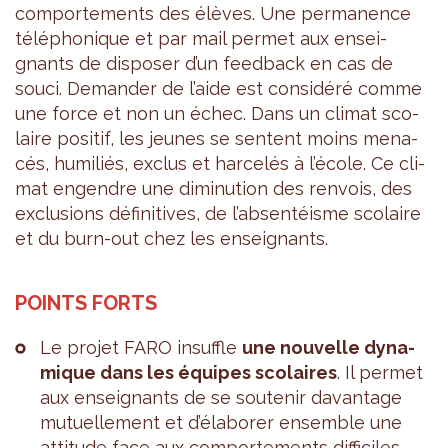
com­por­te­ments des élèves. Une per­ma­nence
télé­pho­nique et par mail per­met aux ensei­
gnants de dis­po­ser d’un feed­back en cas de
souci. Deman­der de l’aide est consi­déré comme
une force et non un échec. Dans un cli­mat sco­
laire posi­tif, les jeunes se sentent moins mena­
cés, humi­liés, exclus et har­ce­lés à l’école. Ce cli­
mat engendre une dimi­nu­tion des ren­vois, des
exclu­sions défi­ni­tives, de l’ab­sen­téisme sco­laire
et du burn-out chez les ensei­gnants.
POINTS FORTS
Le pro­jet FARO insuffle
une nou­velle dyna­
mique dans les équipes sco­laires
. Il per­met
aux ensei­gnants de se sou­te­nir davan­tage
mutuel­le­ment et d’éla­bo­rer ensemble une
atti­tude face aux com­por­te­ments dif­fi­ciles