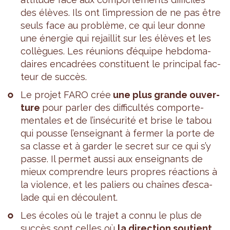
des élèves. Ils ont l’im­pres­sion de ne pas être
seuls face au pro­blème, ce qui leur donne
une éner­gie qui rejaillit sur les élèves et les
col­lègues. Les réunions d’équipe heb­do­ma­
daires enca­drées consti­tuent le prin­ci­pal fac­
teur de suc­cès.
Le pro­jet FARO crée
une plus grande ouver­
ture
pour par­ler des dif­fi­cul­tés com­por­te­
men­tales et de l’in­sé­cu­rité et brise le tabou
qui pousse l’en­sei­gnant à fer­mer la porte de
sa classe et à gar­der le secret sur ce qui s’y
passe. Il per­met aussi aux ensei­gnants de
mieux com­prendre leurs propres réac­tions à
la vio­lence, et les paliers ou chaînes d’es­ca­
lade qui en découlent.
Les écoles où le tra­jet a connu le plus de
suc­cès sont celles où
la direc­tion sou­tient