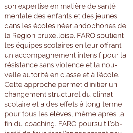
son exper­tise en matière de santé
men­tale des enfants et des jeunes
dans les écoles néer­lan­do­phones de
la Région bruxel­loise. FARO sou­tient
les équipes sco­laires en leur offrant
un accom­pa­gne­ment inten­sif pour la
résis­tance sans vio­lence et la nou­
velle auto­rité en classe et à l’école.
Cette approche per­met d’ini­tier un
chan­ge­ment struc­tu­rel du cli­mat
sco­laire et a des effets à long terme
pour tous les élèves, même après la
fin du coa­ching. FARO pour­suit l’ob­