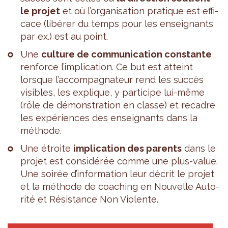
le pro­jet
et où l’or­ga­ni­sa­tion pra­tique est effi­
cace (libé­rer du temps pour les ensei­gnants
par ex.) est au point.
Une
culture de com­mu­ni­ca­tion constante
ren­force l’im­pli­ca­tion. Ce but est atteint
lorsque l’ac­com­pa­gna­teur rend les suc­cès
visibles, les explique, y par­ti­cipe lui-même
(rôle de démons­tra­tion en classe) et recadre
les expé­riences des ensei­gnants dans la
méthode.
Une étroite
impli­ca­tion des parents
dans le
pro­jet est consi­dé­rée comme une plus-value.
Une soi­rée d’in­for­ma­tion leur décrit le pro­jet
et la méthode de coa­ching en Nou­velle Auto­
rité et Résis­tance Non Vio­lente.