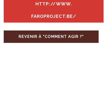
HTTP://​WWW.​
FAROPROJECT.​BE/
REVENIR À "COMMENT AGIR ?"