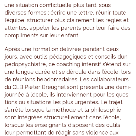
une situa­tion conflic­tuelle plus tard, sous
diverses formes : écrire une lettre, réunir toute
l’équipe, struc­tu­rer plus clai­re­ment les règles et
attentes, appe­ler les parents pour leur faire des
com­pli­ments sur leur enfant....
Après une for­ma­tion déli­vrée pen­dant deux
jours, avec outils péda­go­giques et conseils d’un
pédo­psy­chiatre, ce coa­ching inten­sif s’étend sur
une longue durée et se déroule dans l’école, lors
de réunions heb­do­ma­daires. Les col­la­bo­ra­teurs
du CLB Pie­ter Breu­ghel sont pré­sents une demi-
jour­née à l’école, ils inter­viennent pour les ques­
tions ou situa­tions les plus urgentes. Le tra­jet
s’ar­rête lorsque la méthode et la phi­lo­so­phie
sont inté­grées struc­tu­rel­le­ment dans l’école,
lorsque les ensei­gnants dis­posent des outils
leur per­met­tant de réagir sans vio­lence aux