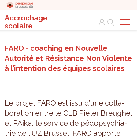
Accrochage
Search
scolaire
FARO - coaching en Nouvelle
Autorité et Résistance Non Violente
à l’intention des équipes scolaires
Le pro­jet FARO est issu d’une col­la­
bo­ra­tion entre le CLB Pie­ter Breu­ghel
et PAika, le ser­vice de pédo­psy­chia­
trie de l’UZ Brus­sel. FARO apporte