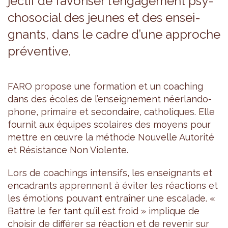
jec­tif de favo­ri­ser l’en­ga­ge­ment psy­
cho­so­cial des jeunes et des ensei­
gnants, dans le cadre d’une approche
pré­ven­tive.
FARO pro­pose une for­ma­tion et un coa­ching
dans des écoles de l’en­sei­gne­ment néer­lan­do­
phone, pri­maire et secon­daire, catho­liques. Elle
four­nit aux équipes sco­laires des moyens pour
mettre en œuvre la méthode Nou­velle Auto­rité
et Résis­tance Non Vio­lente.
Lors de coa­chings inten­sifs, les ensei­gnants et
enca­drants apprennent à évi­ter les réac­tions et
les émo­tions pou­vant entraî­ner une esca­lade. «
Battre le fer tant qu’il est froid » implique de
choi­sir de dif­fé­rer sa réac­tion et de reve­nir sur