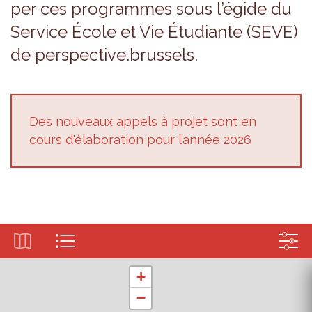
per ces pro­grammes sous l’égide du
Ser­vice École et Vie Étu­diante (SEVE)
de pers­pec­tive.brus­sels.
Des nou­veaux appels à pro­jet sont en
cours d'éla­bo­ra­tion pour l’an­née 2026
+
−