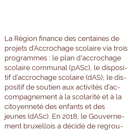
La Région finance des cen­taines de
pro­jets d’Ac­cro­chage sco­laire via trois
pro­grammes : le plan d'ac­cro­chage
sco­laire com­mu­nal (pASc), le dis­po­si­
tif d’ac­cro­chage sco­laire (dAS), le dis­
po­si­tif de sou­tien aux acti­vi­tés d’ac­
com­pa­gne­ment à la sco­la­rité et à la
citoyen­neté des enfants et des
jeunes (dASc). En 2018, le Gou­ver­ne­
ment bruxel­lois a décidé de regrou­