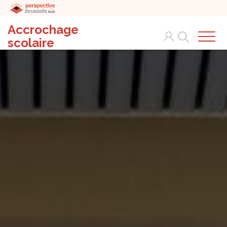
Accrochage
Search
scolaire