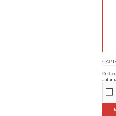
CAPT
Cette q
automa