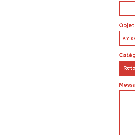
Obje
Catég
Reto
Mess