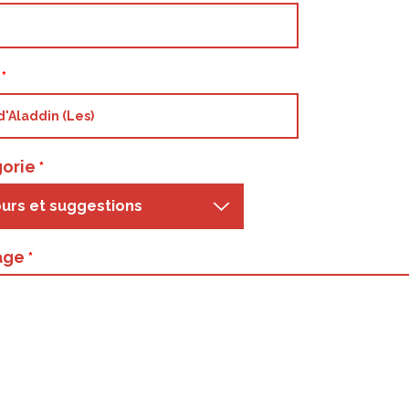
t
orie
urs et suggestions
age