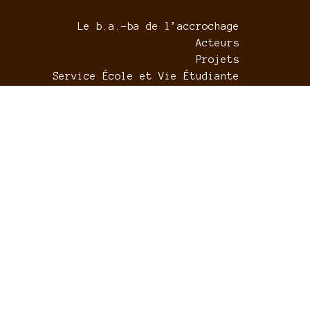
Le b.a.-ba de l’accrochage
Acteurs
Projets
Service École et Vie Étudiante
Actualités
Mentions légales