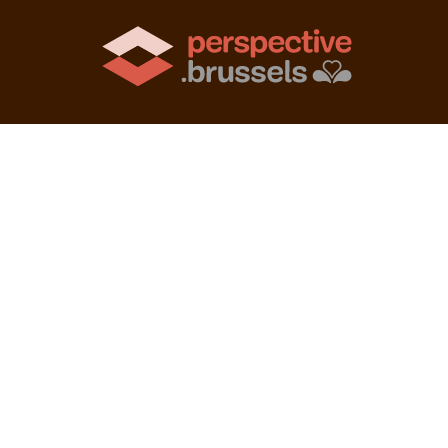
© 2026 perspective.brussels — credits :
vo citizen
-
pasdeBlabla
-
b