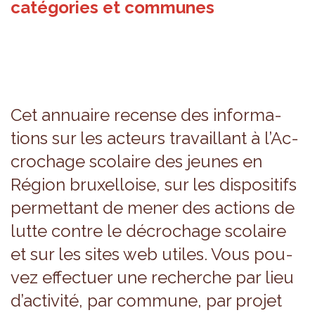
catégories et communes
Cet annuaire recense des infor­ma­
tions sur les acteurs tra­vaillant à l’Ac­
cro­chage sco­laire des jeunes en
Région bruxel­loise, sur les dis­po­si­tifs
per­met­tant de mener des actions de
lutte contre le décro­chage sco­laire
et sur les sites web utiles. Vous pou­
vez effec­tuer une recherche par lieu
d’ac­ti­vité, par com­mune, par pro­jet