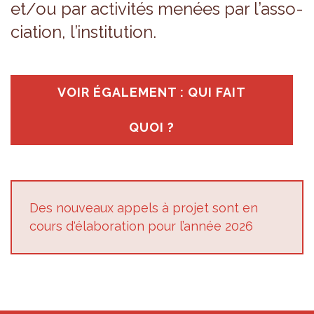
et/ou par acti­vi­tés menées par l’as­so­
cia­tion, l’ins­ti­tu­tion.
VOIR ÉGA­LE­MENT : QUI FAIT
QUOI ?
Des nou­veaux appels à pro­jet sont en
cours d'éla­bo­ra­tion pour l’an­née 2026