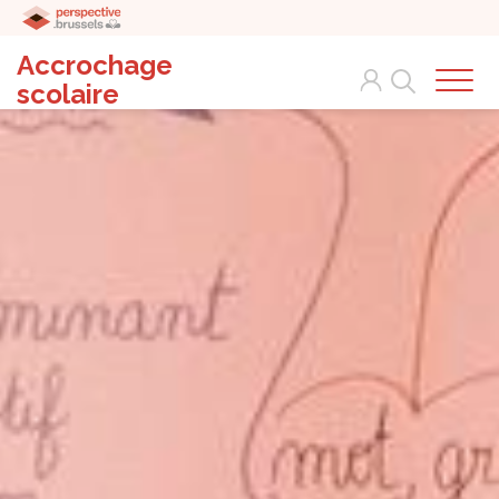
Accrochage
Search
scolaire