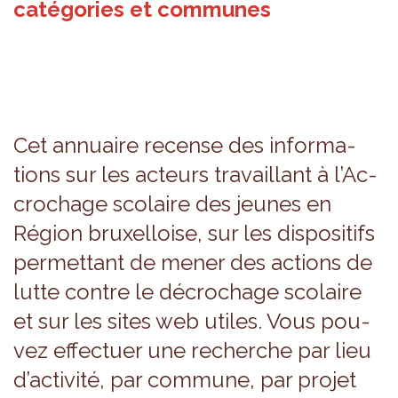
catégories et communes
Cet annuaire recense des infor­ma­
tions sur les acteurs tra­vaillant à l’Ac­
cro­chage sco­laire des jeunes en
Région bruxel­loise, sur les dis­po­si­tifs
per­met­tant de mener des actions de
lutte contre le décro­chage sco­laire
et sur les sites web utiles. Vous pou­
vez effec­tuer une recherche par lieu
d’ac­ti­vité, par com­mune, par pro­jet