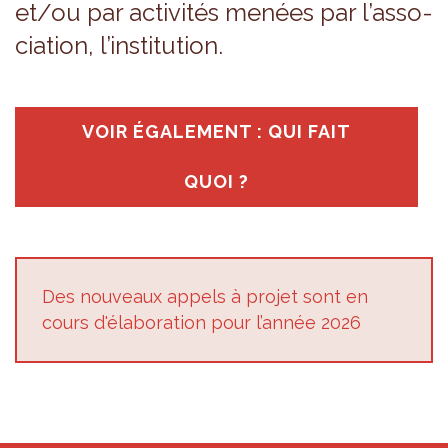
et/ou par acti­vi­tés menées par l’as­so­
cia­tion, l’ins­ti­tu­tion.
VOIR ÉGA­LE­MENT : QUI FAIT
QUOI ?
Des nou­veaux appels à pro­jet sont en
cours d'éla­bo­ra­tion pour l’an­née 2026