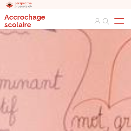
Accrochage
Search
scolaire